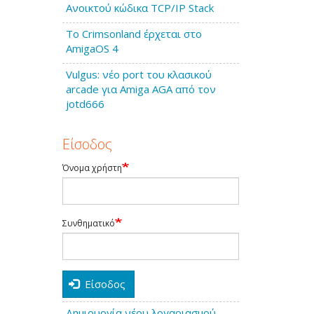
Ανοικτού κώδικα TCP/IP Stack
Το Crimsonland έρχεται στο
AmigaOS 4
Vulgus: νέο port του κλασικού
arcade για Amiga AGA από τον
jotd666
Είσοδος
Όνομα χρήστη
Συνθηματικό
Είσοδος
Δημιουργία νέου λογαριασμού