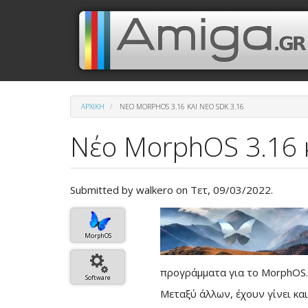
Παράκαμψη
Μενού
Κεντρική
προς
το
λογαριασμού
πλοήγηση
κυρίως
περιεχόμενο
χρήστη
ΑΡΧΙΚΉ
ΝΈΟ MORPHOS 3.16 ΚΑΙ ΝΈΟ SDK 3.16
Νέο MorphOS 3.16 κ
Submitted by
walkero
on Τετ, 09/03/2022.
Βασική
εικόνα
MorphOS
του
άρθρου
προγράμματα για το MorphOS
Software
Μεταξύ άλλων, έχουν γίνει κα