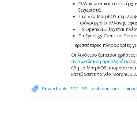
Ο Wayfarer και το Iris έρχ
ξεχωριστά
Στο νέο MorphOS περιλαμβ
πρόγραμμα εναλλαγής εφα
Το OpenSSL3 έρχεται πλέον
Τα Synergy Client και Serve
Περισσότερες πληροφορίες για
Οι λιγότερο έμπειροι χρήστες
αντιμετώπιση
προβλημάτων
ήδη το MorphOS μπορούν να π
κατεβάσετε το νέο MorphOS 3.
Powerbook
PPC
G5
dual monitors
Unicod