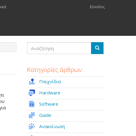
ρικά
Είσοδος
Αναζήτηση
Αναζήτηση
Κατηγορίες άρθρων
Παιχνίδια
Hardware
ει
του
Software
για
Guide
Ανακοίνωση