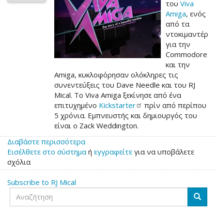
του
Viva
Amiga
, ενός
από τα
ντοκιμαντέρ
για την
Commodore
και την
Amiga, κυκλοφόρησαν ολόκληρες τις
συνεντεύξεις του Dave Needle και του RJ
Mical. Το Viva Amiga ξεκίνησε από ένα
επιτυχημένο
Kickstarter
πρίν από περίπου
5 χρόνια. Εμπνευστής και δημιουργός του
είναι ο Zack Weddington.
Διαβάστε περισσότερα
για
Εισέλθετε στο σύστημα
το
ή
εγγραφείτε
για να υποβάλετε
σχόλια
Viva
Amiga:
Subscribe to RJ Mical
Dave
Αναζήτηση
Needle
Αναζή
και
RJ