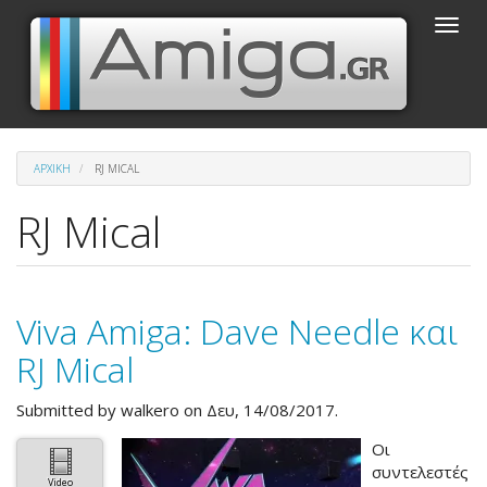
Παράκαμψη
Toggle
προς
naviga
το
κυρίως
περιεχόμενο
ΑΡΧΙΚΉ
RJ MICAL
RJ Mical
Viva Amiga: Dave Needle και
RJ Mical
Submitted by
walkero
on Δευ, 14/08/2017.
Οι
συντελεστές
Video