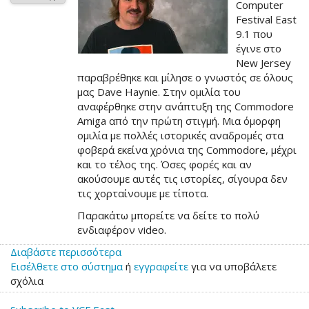
Computer
Festival East
9.1 που
έγινε στο
New Jersey
παραβρέθηκε και μίλησε ο γνωστός σε όλους
μας Dave Haynie. Στην ομιλία του
αναφέρθηκε στην ανάπτυξη της Commodore
Amiga από την πρώτη στιγμή. Μια όμορφη
ομιλία με πολλές ιστορικές αναδρομές στα
φοβερά εκείνα χρόνια της Commodore, μέχρι
και το τέλος της. Όσες φορές και αν
ακούσουμε αυτές τις ιστορίες, σίγουρα δεν
τις χορταίνουμε με τίποτα.
Παρακάτω μπορείτε να δείτε το πολύ
ενδιαφέρον video.
Διαβάστε περισσότερα
για
Εισέλθετε στο σύστημα
το
ή
εγγραφείτε
για να υποβάλετε
σχόλια
Ο
Dave