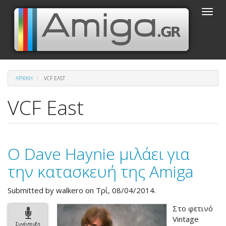
Παράκαμψη
Toggle
προς
naviga
το
κυρίως
περιεχόμενο
ΑΡΧΙΚΉ
VCF EAST
VCF East
Ο Dave Haynie μιλάει για
την κατασκευή της Amiga
Submitted by
walkero
on Τρί, 08/04/2014.
Στο φετινό
Vintage
Συνέντευξη