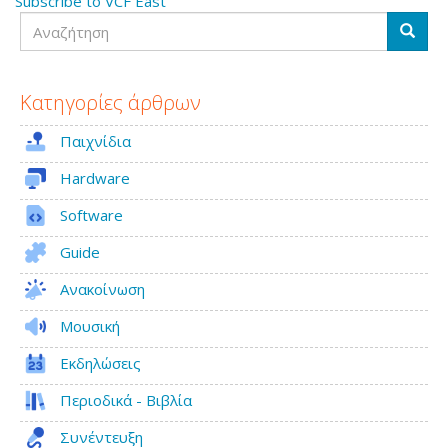
Subscribe to VCF East
Haynie
Αναζήτηση
μιλάει
Αναζή
για
την
κατασκευή
Κατηγορίες άρθρων
της
Amiga
Παιχνίδια
Hardware
Software
Guide
Ανακοίνωση
Μουσική
Εκδηλώσεις
Περιοδικά - Βιβλία
Συνέντευξη