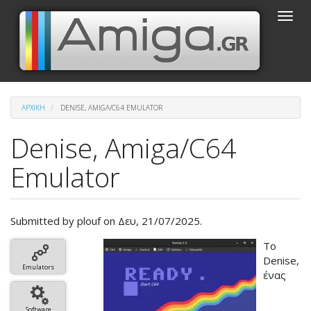
Παράκαμψη
Toggle
προς
naviga
το
κυρίως
περιεχόμενο
ΑΡΧΙΚΉ
DENISE, AMIGA/C64 EMULATOR
Denise, Amiga/C64
Emulator
Submitted by
plouf
on Δευ, 21/07/2025.
Βασική
Το
εικόνα
Denise,
Emulators
του
ένας
άρθρου
Software