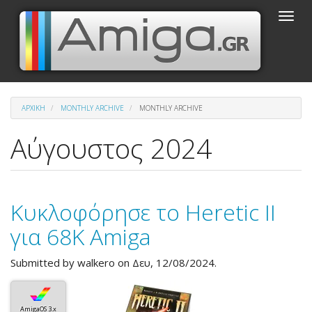
Παράκαμψη
Toggle
προς
naviga
το
κυρίως
περιεχόμενο
ΑΡΧΙΚΉ
MONTHLY ARCHIVE
MONTHLY ARCHIVE
Αύγουστος 2024
Κυκλοφόρησε το Heretic II
για 68K Amiga
Submitted by
walkero
on Δευ, 12/08/2024.
AmigaOS 3.x