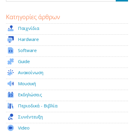
για
68K
Κατηγορίες άρθρων
Amiga
Παιχνίδια
Hardware
Software
Guide
Ανακοίνωση
Μουσική
Εκδηλώσεις
Περιοδικά - Βιβλία
Συνέντευξη
Video