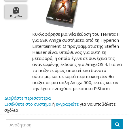
Παιχνίδια
Κυκλοφόρησε μια νέα έκδοση του Heretic II
για 68K Amiga συστήματα από τη Hyperion
Entertainment. Ο προγραμματιστής Steffen
Häuser είναι υπεύθυνος για αυτή τη
μεταφορά, η οποία έγινε σε συνέχεια της
ανανεωμένης έκδοσης για AmigaOS 4. Για να
το παίξετε όμως απαιτεί ένα δυνατό
σύστημα, και σε καμιά περίπτωση δεν θα
παίξει σε μια απλή Amiga 500, εκτός και αν
την έχετε ενισχύσει με κάποιο PiStorm.
Διαβάστε περισσότερα
για
Εισέλθετε στο σύστημα
το
ή
εγγραφείτε
για να υποβάλετε
σχόλια
Κυκλοφόρησε
το
Αναζήτηση
Heretic
Αναζή
II