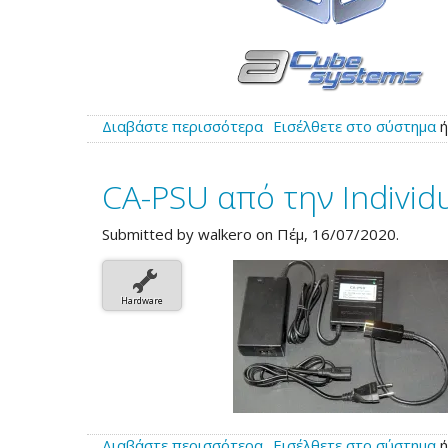
Διαβάστε περισσότερα
για
Εισέλθετε στο σύστημα
το
Νέο
CA-PSU από την Individ
UBoot
για
τις
Submitted by
walkero
on Πέμ, 16/07/2020.
SAM
440ep
και
Hardware
Sam440ep-
Flex
Διαβάστε περισσότερα
για
Εισέλθετε στο σύστημα