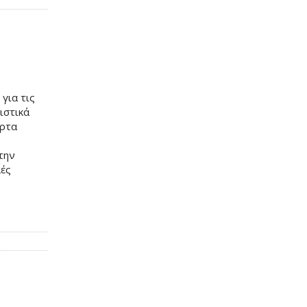
 για τις
ιστικά
άρτα
 την
λές