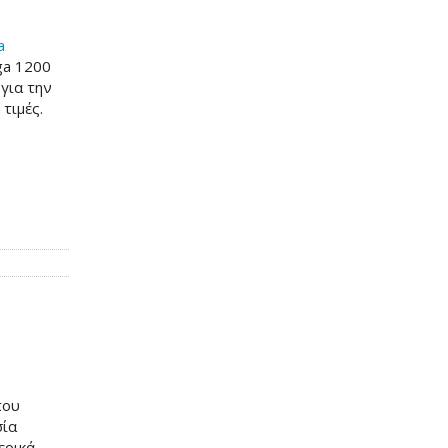
a
iga 1200
 για την
 τιμές.
που
σία
ερικά