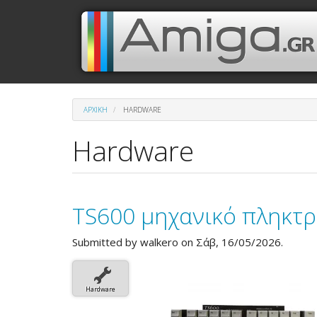
Παράκαμψη
Μενού
Κεντρική
προς
το
λογαριασμού
πλοήγηση
κυρίως
περιεχόμενο
χρήστη
ΑΡΧΙΚΉ
HARDWARE
Hardware
TS600 μηχανικό πληκτρ
Submitted by
walkero
on Σάβ, 16/05/2026.
Hardware