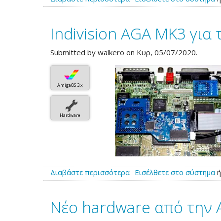
το
CA-
Indivision AGA MK3 για
PSU
από
την
Submitted by
walkero
on Κυρ, 05/07/2020.
Individual
Computers
AmigaOS 3.x
Hardware
Διαβάστε περισσότερα
για
Εισέλθετε στο σύστημα
το
Indivision
Νέο hardware από την 
AGA
MK3