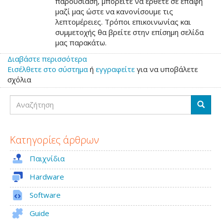
παρουσίαση, μπορείτε να έρθετε σε επαφή
μαζί μας ώστε να κανονίσουμε τις
λεπτομέρειες. Τρόποι επικοινωνίας και
συμμετοχής θα βρείτε στην επίσημη σελίδα
μας παρακάτω.
Διαβάστε περισσότερα
για
Εισέλθετε στο σύστημα
το
ή
εγγραφείτε
για να υποβάλετε
σχόλια
AmiCamp
2025,
Αναζήτηση
5
Αναζή
&
6
Απριλίου
Κατηγορίες άρθρων
Παιχνίδια
Hardware
Software
Guide