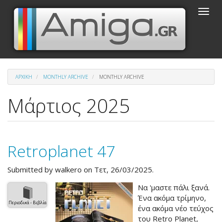
Παράκαμψη
Toggle
προς
naviga
το
κυρίως
περιεχόμενο
ΑΡΧΙΚΉ
MONTHLY ARCHIVE
MONTHLY ARCHIVE
Μάρτιος 2025
Retroplanet 47
Submitted by
walkero
on Τετ, 26/03/2025.
Να 'μαστε πάλι ξανά.
Ένα ακόμα τρίμηνο,
Περιοδικά - Βιβλία
ένα ακόμα νέο τεύχος
του Retro Planet,