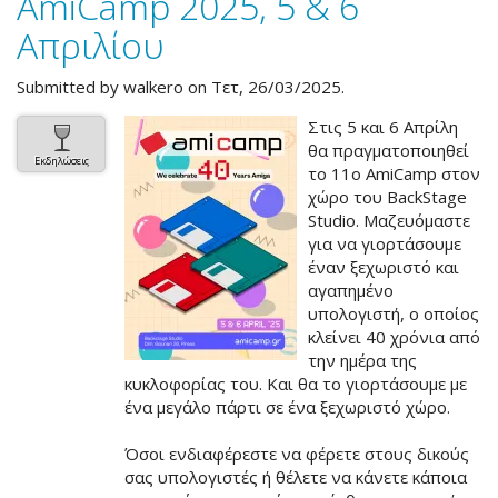
AmiCamp 2025, 5 & 6
Απριλίου
Submitted by
walkero
on Τετ, 26/03/2025.
Στις 5 και 6 Απρίλη
θα πραγματοποιηθεί
Εκδηλώσεις
το 11ο AmiCamp στον
χώρο του BackStage
Studio. Μαζευόμαστε
για να γιορτάσουμε
έναν ξεχωριστό και
αγαπημένο
υπολογιστή, ο οποίος
κλείνει 40 χρόνια από
την ημέρα της
κυκλοφορίας του. Και θα το γιορτάσουμε με
ένα μεγάλο πάρτι σε ένα ξεχωριστό χώρο.
Όσοι ενδιαφέρεστε να φέρετε στους δικούς
σας υπολογιστές ή θέλετε να κάνετε κάποια