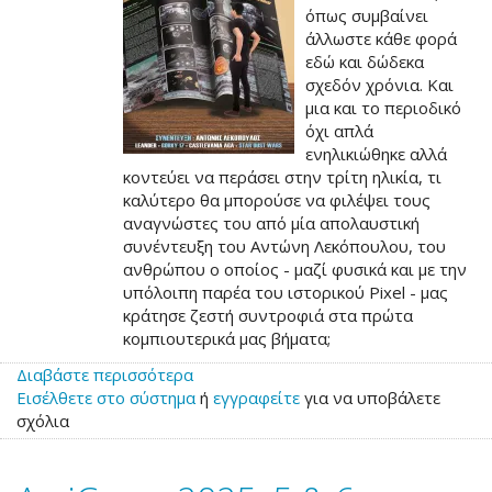
όπως συμβαίνει
άλλωστε κάθε φορά
εδώ και δώδεκα
σχεδόν χρόνια. Και
μια και το περιοδικό
όχι απλά
ενηλικιώθηκε αλλά
κοντεύει να περάσει στην τρίτη ηλικία, τι
καλύτερο θα μπορούσε να φιλέψει τους
αναγνώστες του από μία απολαυστική
συνέντευξη του Αντώνη Λεκόπουλου, του
ανθρώπου ο οποίος - μαζί φυσικά και με την
υπόλοιπη παρέα του ιστορικού Pixel - μας
κράτησε ζεστή συντροφιά στα πρώτα
κομπιουτερικά μας βήματα;
Διαβάστε περισσότερα
για
Εισέλθετε στο σύστημα
το
ή
εγγραφείτε
για να υποβάλετε
σχόλια
Retroplanet
47