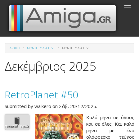
Παράκαμψη
Toggle
προς
naviga
το
κυρίως
περιεχόμενο
ΑΡΧΙΚΉ
MONTHLY ARCHIVE
MONTHLY ARCHIVE
Δεκέμβριος 2025
RetroPlanet #50
Submitted by
walkero
on Σάβ, 20/12/2025.
Καλό μήνα σε όλους
και σε όλες. Και καλό
Περιοδικά - Βιβλία
μήνα με ένα
ολόφρεσκο τεύχος