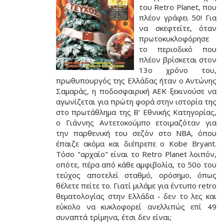
του Retro Planet, που
πλέον γράφει 50! Για
να σκεφτείτε, όταν
πρωτοκυκλοφόρησε
το περιοδικό που
πλέον βρίσκεται στον
13ο χρόνο του,
πρωθυπουργός της Ελλάδας ήταν ο Αντώνης
Σαμαράς, η ποδοσφαιρική ΑΕΚ ξεκινούσε να
αγωνίζεται για πρώτη φορά στην ιστορία της
στο πρωτάθλημα της Β' Εθνικής Κατηγορίας,
ο Γιάννης Αντετοκούμπο ετοιμαζόταν για
την παρθενική του σεζόν στο NBA, όπου
έπαιζε ακόμα και διέπρεπε ο Kobe Bryant.
Τόσο "αρχαίο" είναι το Retro Planet λοιπόν,
οπότε, πέρα από κάθε αμφιβολία, το 50ο του
τεύχος αποτελεί σταθμό, ορόσημο, όπως
θέλετε πείτε το. Γιατί μιλάμε για έντυπο retro
θεματολογίας στην Ελλάδα - δεν το λες και
εύκολο να κυκλοφορεί ανελλιπώς επί 49
συναπτά τρίμηνα, έτσι δεν είναι;