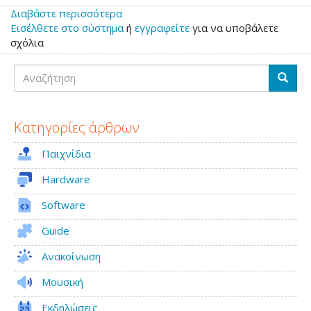
Διαβάστε περισσότερα
για
Εισέλθετε στο σύστημα
το
ή
εγγραφείτε
για να υποβάλετε
σχόλια
RetroPlanet
#50
Αναζήτηση
Αναζή
Κατηγορίες άρθρων
Παιχνίδια
Hardware
Software
Guide
Ανακοίνωση
Μουσική
Εκδηλώσεις