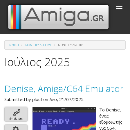
Παράκαμψη
Toggle
προς
naviga
το
κυρίως
περιεχόμενο
ΑΡΧΙΚΉ
MONTHLY ARCHIVE
MONTHLY ARCHIVE
Ιούλιος 2025
Denise, Amiga/C64 Emulator
Submitted by
plouf
on Δευ, 21/07/2025.
Το Denise,
ένας
Emulators
εξομοιωτής
για C64,