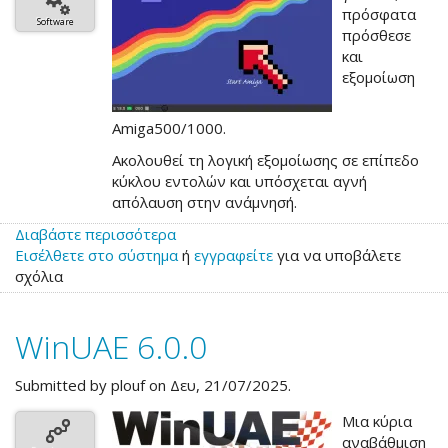
πρόσφατα
Software
πρόσθεσε
και
εξομοίωση
Amiga500/1000.
Ακολουθεί τη λογική εξομοίωσης σε επίπεδο
κύκλου εντολών και υπόσχεται αγνή
απόλαυση στην ανάμνησή.
Διαβάστε περισσότερα
για
Εισέλθετε στο σύστημα
το
ή
εγγραφείτε
για να υποβάλετε
σχόλια
Denise,
Amiga/C64
Emulator
WinUAE 6.0.0
Submitted by
plouf
on Δευ, 21/07/2025.
Μια κύρια
αναβάθμιση