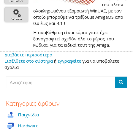
Emulators
του πλέον
ολοκληρωμένου εξομοιωτή WinUAE, με τον
οποίο μπορούμε να τρέξουμε AmigaOS από
Software
0.x έως και 4.1 !
Η αναβάθμιση είναι κύρια γιατί έχει
ξαναγραφτεί σχεδόν όλο το μέρος του
κώδικα, για τα ειδικά τσιπ της Amiga.
Διαβάστε περισσότερα
για
Εισέλθετε στο σύστημα
το
ή
εγγραφείτε
για να υποβάλετε
σχόλια
WinUAE
6.0.0
Αναζήτηση
Αναζή
Κατηγορίες άρθρων
Παιχνίδια
Hardware