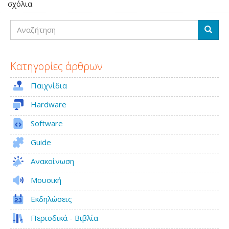
σχόλια
Νέο
AmiSSL
Αναζήτηση
5.26
Αναζή
Κατηγορίες άρθρων
Παιχνίδια
Hardware
Software
Guide
Ανακοίνωση
Μουσική
Εκδηλώσεις
Περιοδικά - Βιβλία