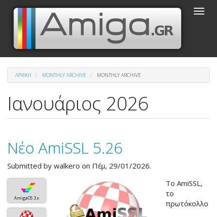
Παράκαμψη
Toggle
προς
naviga
το
κυρίως
περιεχόμενο
ΑΡΧΙΚΉ
MONTHLY ARCHIVE
MONTHLY ARCHIVE
Ιανουάριος 2026
Νέο AmiSSL 5.26
Submitted by
walkero
on Πέμ, 29/01/2026.
Το AmiSSL,
το
AmigaOS 3.x
πρωτόκολλο