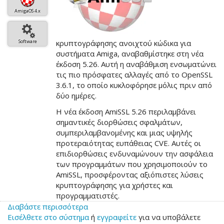
AmigaOS 4.x
Software
κρυπτογράφησης ανοιχτού κώδικα για
συστήματα Amiga, αναβαθμίστηκε στη νέα
έκδοση 5.26. Αυτή η αναβάθμιση ενσωματώνει
τις πιο πρόσφατες αλλαγές από το OpenSSL
3.6.1, το οποίο κυκλοφόρησε μόλις πριν από
δύο ημέρες.
Η νέα έκδοση AmiSSL 5.26 περιλαμβάνει
σημαντικές διορθώσεις σφαλμάτων,
συμπεριλαμβανομένης και μιας υψηλής
προτεραιότητας ευπάθειας CVE. Αυτές οι
επιδιορθώσεις ενδυναμώνουν την ασφάλεια
των προγραμμάτων που χρησιμοποιούν το
AmiSSL, προσφέροντας αξιόπιστες λύσεις
κρυπτογράφησης για χρήστες και
προγραμματιστές.
Διαβάστε περισσότερα
για
Εισέλθετε στο σύστημα
το
ή
εγγραφείτε
για να υποβάλετε