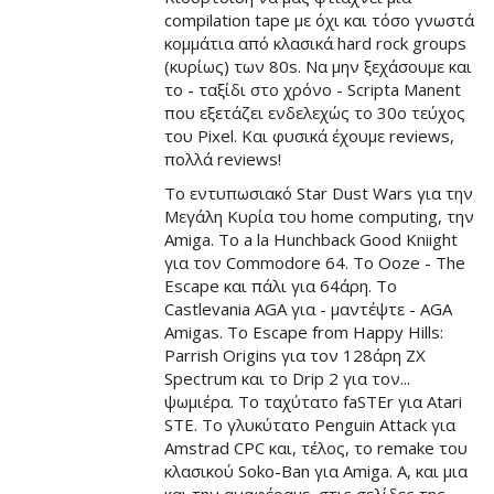
compilation tape με όχι και τόσο γνωστά
κομμάτια από κλασικά hard rock groups
(κυρίως) των 80s. Να μην ξεχάσουμε και
το - ταξίδι στο χρόνο - Scripta Manent
που εξετάζει ενδελεχώς το 30ο τεύχος
του Pixel. Και φυσικά έχουμε reviews,
πολλά reviews!
Το εντυπωσιακό Star Dust Wars για την
Μεγάλη Κυρία του home computing, την
Amiga. Το a la Hunchback Good Kniight
για τον Commodore 64. Το Ooze - The
Escape και πάλι για 64άρη. Το
Castlevania AGA για - μαντέψτε - AGA
Amigas. Το Escape from Happy Hills:
Parrish Origins για τον 128άρη ZX
Spectrum και το Drip 2 για τον...
ψωμιέρα. Το ταχύτατο faSTEr για Atari
STE. Το γλυκύτατο Penguin Attack για
Amstrad CPC και, τέλος, το remake του
κλασικού Soko-Ban για Amiga. Α, και μια