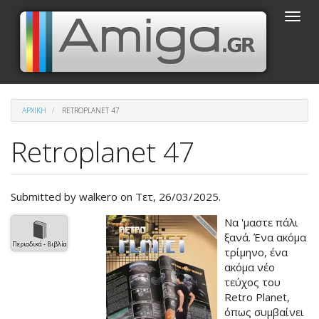
Παράκαμψη
Toggle
προς
naviga
το
κυρίως
περιεχόμενο
ΑΡΧΙΚΉ
RETROPLANET 47
Retroplanet 47
Submitted by
walkero
on Τετ, 26/03/2025.
Βασική
Να 'μαστε πάλι
εικόνα
ξανά. Ένα ακόμα
Περιοδικά - Βιβλία
του
τρίμηνο, ένα
άρθρου
ακόμα νέο
τεύχος του
Retro Planet,
όπως συμβαίνει