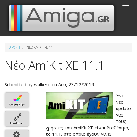
Παράκαμψη
Toggle
προς
naviga
το
κυρίως
περιεχόμενο
ΑΡΧΙΚΉ
ΝΈΟ AMIKIT XE 11.1
Νέο AmiKit XE 11.1
Submitted by
walkero
on Δευ, 23/12/2019.
Βασική
Ένα
εικόνα
νέο
AmigaOS 3.x
του
update
άρθρου
για
τους
Emulators
χρήστες του AmiKit XE είναι διαθέσιμο,
το 11.1, στο οποίο έχουν γίνει