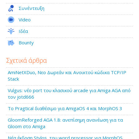
Συνέντευξη
Video
Ιδέα
Bounty
Σχετικά άρθρα
AmiNetXDuo, Νεο Δωρεάν και Ανοικτού κώδικα TCP/IP
Stack
Vulgus: νέο port του κλασικού arcade για Amiga AGA από
τον jotd666
Το Pragtical διαθέσιμο για AmigaOS 4 και MorphOS 3
GloomReforged AGA 1.8: ανεπίσημη ανανέωση για τα
Gloom στο Amiga
Νέα έκδοση Stylos, του word processor για MorphOS