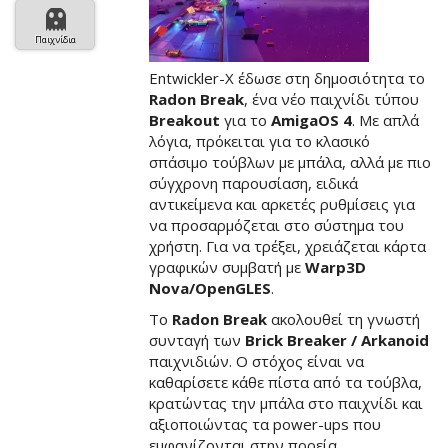
άρθρου
Παιχνίδια
Entwickler-X έδωσε στη δημοσιότητα το
Radon Break
, ένα νέο παιχνίδι τύπου
Breakout
για το
AmigaOS 4
. Με απλά
λόγια, πρόκειται για το κλασικό
σπάσιμο τούβλων με μπάλα, αλλά με πιο
σύγχρονη παρουσίαση, ειδικά
αντικείμενα και αρκετές ρυθμίσεις για
να προσαρμόζεται στο σύστημα του
χρήστη. Για να τρέξει, χρειάζεται κάρτα
γραφικών συμβατή με
Warp3D
Nova/OpenGLES
.
Το
Radon Break
ακολουθεί τη γνωστή
συνταγή των
Brick Breaker / Arkanoid
παιχνιδιών. Ο στόχος είναι να
καθαρίσετε κάθε πίστα από τα τούβλα,
κρατώντας την μπάλα στο παιχνίδι και
αξιοποιώντας τα power-ups που
εμφανίζονται στην πορεία.