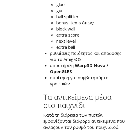
glue
gun
ball splitter
bonus items όπως:
block wall
extra score
next level
extra ball
ρυθμίσεις ποιότητας και απόδοσης
για το AmigaOS
υποστήριξη
Warp3D Nova /
OpenGLES
απαίτηση για συμβατή κάρτα
γραφικών
Τα αντικείμενα μέσα
στο παιχνίδι
Κατά τη διάρκεια των πιστών
εμφανίζονται διάφορα αντικείμενα που
αλλάζουν τον ρυθμό του παιχνιδιού.