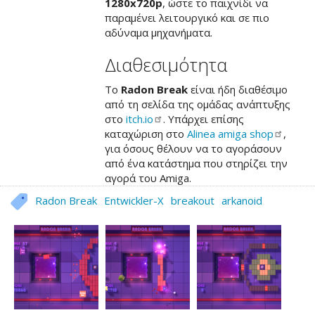
1280x720p
, ώστε το παιχνίδι να
παραμένει λειτουργικό και σε πιο
αδύναμα μηχανήματα.
Διαθεσιμότητα
Το
Radon Break
είναι ήδη διαθέσιμο
από τη σελίδα της ομάδας ανάπτυξης
στο
itch.io
. Υπάρχει επίσης
καταχώριση στο
Alinea amiga
shop
,
για όσους θέλουν να το αγοράσουν
από ένα κατάστημα που στηρίζει την
αγορά του Amiga.
Radon Break
Entwickler-Χ
breakout
arkanoid