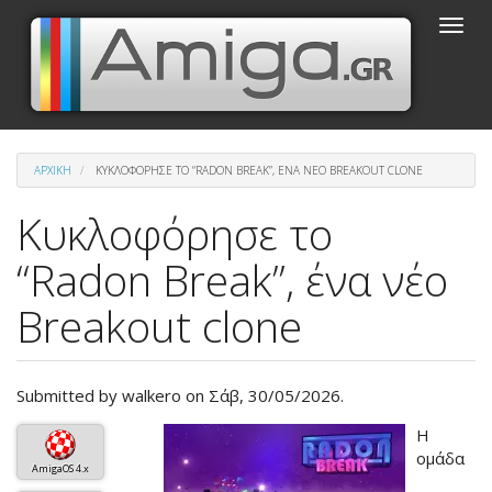
Παράκαμψη
Toggle
προς
naviga
το
κυρίως
περιεχόμενο
ΑΡΧΙΚΉ
ΚΥΚΛΟΦΌΡΗΣΕ ΤΟ “RADON BREAK”, ΈΝΑ ΝΈΟ BREAKOUT CLONE
Κυκλοφόρησε το
“Radon Break”, ένα νέο
Breakout clone
Submitted by
walkero
on Σάβ, 30/05/2026.
Βασική
Η
εικόνα
ομάδα
AmigaOS 4.x
του