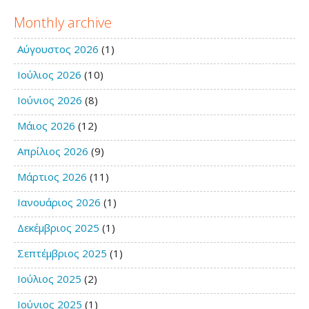
Monthly archive
Αύγουστος 2026
(1)
Ιούλιος 2026
(10)
Ιούνιος 2026
(8)
Μάιος 2026
(12)
Απρίλιος 2026
(9)
Μάρτιος 2026
(11)
Ιανουάριος 2026
(1)
Δεκέμβριος 2025
(1)
Σεπτέμβριος 2025
(1)
Ιούλιος 2025
(2)
Ιούνιος 2025
(1)