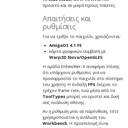
προσιτό και σε μικρότερους παίκτες.
Απαιτήσεις και
ρυθμίσεις
Για να τρέξει το παιχνίδι, χρειάζονται:
AmigaOS 4.1 FE
κάρτα γραφικών συμβατή με
Warp3D Nova/OpenGLES
Η ομάδα Entwickler-X αναφέρει επίσης
ότι υπάρχουν ρυθμίσεις για να
προσαρμοστεί το παιχνίδι στο σύστημα
του χρήστη. Η ένδειξη
FPS
δείχνει το
τρέχον frame rate, ενώ μέσα από τα
ToolTypes
μπορεί να οριστεί και δική
σας ανάλυση οθόνης.
Αν η ρύθμιση μπει σε παρένθεση, τότε
χρησιμοποιείται η ανάλυση του
Workbench
. Η προεπιλογή είναι