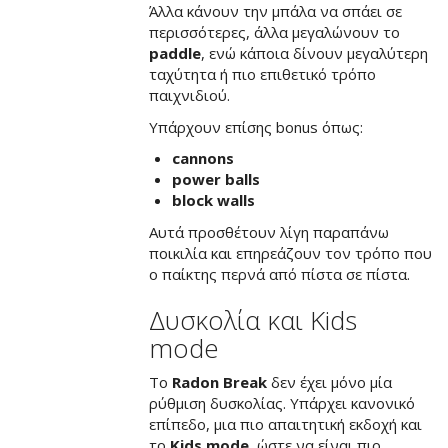
Άλλα κάνουν την μπάλα να σπάει σε
περισσότερες, άλλα μεγαλώνουν το
paddle
, ενώ κάποια δίνουν μεγαλύτερη
ταχύτητα ή πιο επιθετικό τρόπο
παιχνιδιού.
Υπάρχουν επίσης bonus όπως:
cannons
power balls
block walls
Αυτά προσθέτουν λίγη παραπάνω
ποικιλία και επηρεάζουν τον τρόπο που
ο παίκτης περνά από πίστα σε πίστα.
Δυσκολία και Kids
mode
Το
Radon Break
δεν έχει μόνο μία
ρύθμιση δυσκολίας. Υπάρχει κανονικό
επίπεδο, μια πιο απαιτητική εκδοχή και
το
Kids mode
, ώστε να είναι πιο