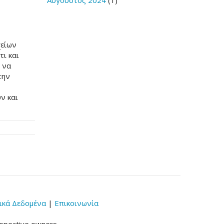
Αύγουστος 2024
(1)
χείων
τι και
ι να
την
ν και
κά Δεδομένα
|
Επικοινωνία