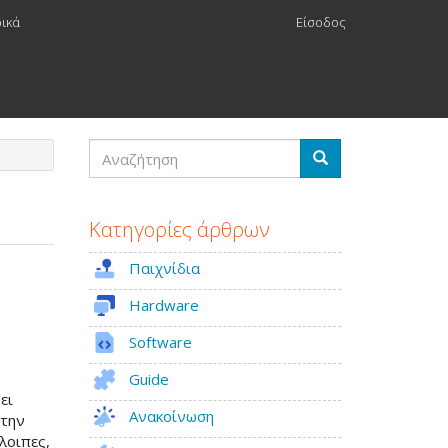
ρικά
Είσοδος
Αναζήτηση
Αναζήτηση
Κατηγορίες άρθρων
Παιχνίδια
Hardware
Software
Guide
ει
Ανακοίνωση
 την
λοιπες,