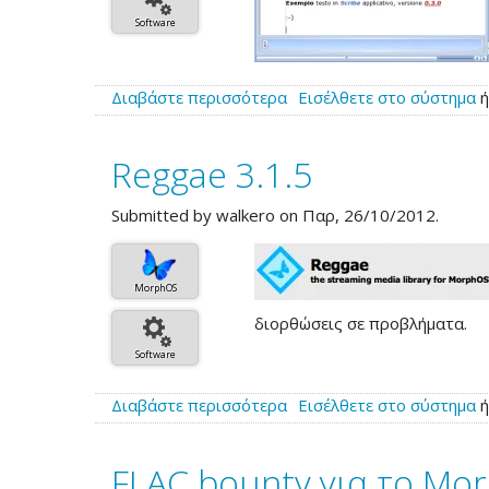
Software
Διαβάστε περισσότερα
για
Εισέλθετε στο σύστημα
το
Scriba
Reggae 3.1.5
1.2.0beta
Submitted by
walkero
on Παρ, 26/10/2012.
MorphOS
διορθώσεις σε προβλήματα.
Software
Διαβάστε περισσότερα
για
Εισέλθετε στο σύστημα
το
Reggae
FLAC bounty για το Mo
3.1.5