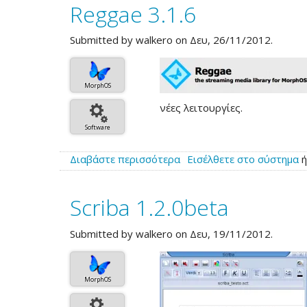
Reggae 3.1.6
1.3.0
Submitted by
walkero
on Δευ, 26/11/2012.
MorphOS
νέες λειτουργίες.
Software
Διαβάστε περισσότερα
για
Εισέλθετε στο σύστημα
το
Reggae
Scriba 1.2.0beta
3.1.6
Submitted by
walkero
on Δευ, 19/11/2012.
MorphOS