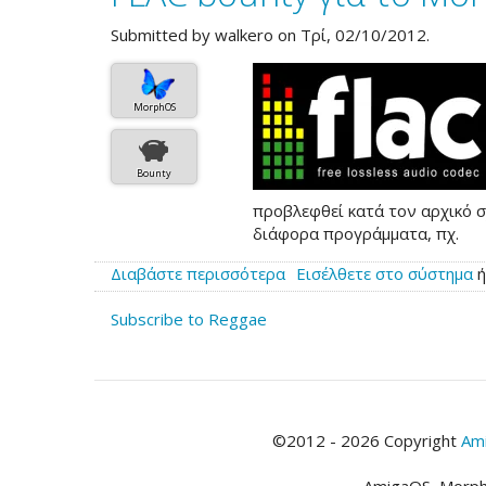
Submitted by
walkero
on Τρί, 02/10/2012.
MorphOS
Bounty
προβλεφθεί κατά τον αρχικό 
διάφορα προγράμματα, πχ.
Διαβάστε περισσότερα
για
Εισέλθετε στο σύστημα
το
Subscribe to Reggae
FLAC
bounty
για
το
MorphOS
©2012 - 2026 Copyright
Ami