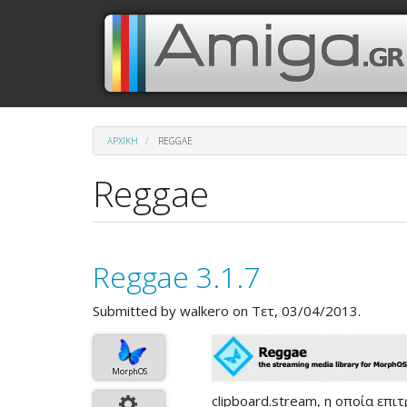
Παράκαμψη
Μενού
Κεντρική
προς
το
λογαριασμού
πλοήγηση
κυρίως
περιεχόμενο
χρήστη
ΑΡΧΙΚΉ
REGGAE
Reggae
Reggae 3.1.7
Submitted by
walkero
on Τετ, 03/04/2013.
MorphOS
clipboard.stream, η οποία επι