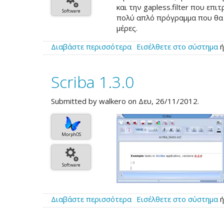
και την gapless.filter που ε
Software
πολύ απλό πρόγραμμα που θα χ
μέρες.
Διαβάστε περισσότερα
για
Εισέλθετε στο σύστημα
το
Reggae
Scriba 1.3.0
3.1.7
Submitted by
walkero
on Δευ, 26/11/2012.
MorphOS
Software
Διαβάστε περισσότερα
για
Εισέλθετε στο σύστημα
το
Scriba