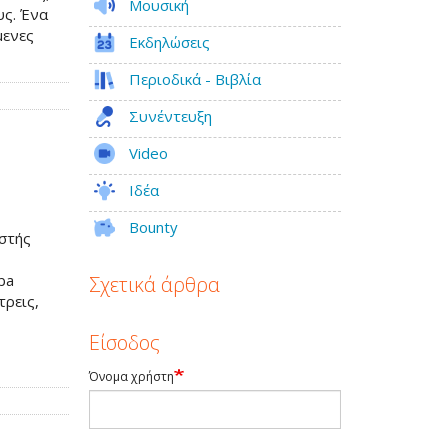
Μουσική
υς. Ένα
μενες
Εκδηλώσεις
Περιοδικά - Βιβλία
Συνέντευξη
Video
Ιδέα
Bounty
ιστής
ba
Σχετικά άρθρα
τρεις,
Είσοδος
Όνομα χρήστη