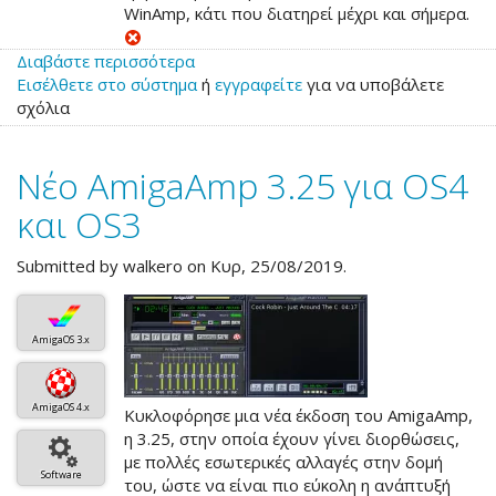
WinAmp, κάτι που διατηρεί μέχρι και σήμερα.
Διαβάστε περισσότερα
για
Εισέλθετε στο σύστημα
το
ή
εγγραφείτε
για να υποβάλετε
σχόλια
Νέο
AmigaAmp
3.26
Νέο AmigaAmp 3.25 για OS4
για
OS4
και OS3
και
OS3
Submitted by
walkero
on Κυρ, 25/08/2019.
AmigaOS 3.x
AmigaOS 4.x
Κυκλοφόρησε μια νέα έκδοση του AmigaAmp,
η 3.25, στην οποία έχουν γίνει διορθώσεις,
με πολλές εσωτερικές αλλαγές στην δομή
Software
του, ώστε να είναι πιο εύκολη η ανάπτυξή