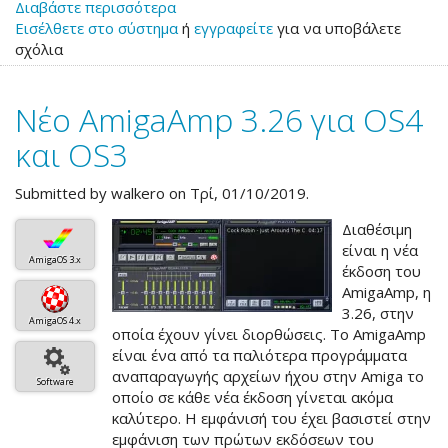
Διαβάστε περισσότερα
για
Εισέλθετε στο σύστημα
το
ή
εγγραφείτε
για να υποβάλετε
σχόλια
Νέο
AmigaAmp
3.27
Νέο AmigaAmp 3.26 για OS4
για
OS4
και OS3
και
OS3
Submitted by
walkero
on Τρί, 01/10/2019.
Διαθέσιμη
είναι η νέα
AmigaOS 3.x
έκδοση του
AmigaAmp, η
3.26, στην
AmigaOS 4.x
οποία έχουν γίνει διορθώσεις. Το AmigaAmp
είναι ένα από τα παλιότερα προγράμματα
αναπαραγωγής αρχείων ήχου στην Amiga το
Software
οποίο σε κάθε νέα έκδοση γίνεται ακόμα
καλύτερο. Η εμφάνισή του έχει βασιστεί στην
εμφάνιση των πρώτων εκδόσεων του