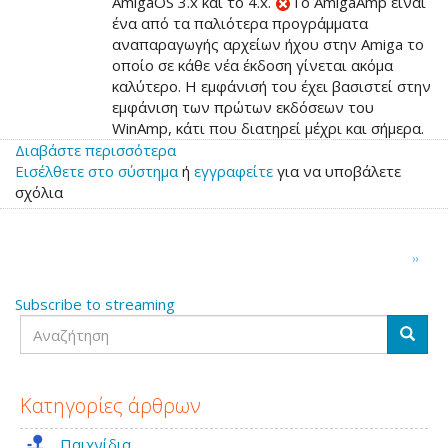
AmigaOS 3.x και το 4.x.
Το AmigaAmp είναι
ένα από τα παλιότερα προγράμματα
αναπαραγωγής αρχείων ήχου στην Amiga το
οποίο σε κάθε νέα έκδοση γίνεται ακόμα
καλύτερο. Η εμφάνισή του έχει βασιστεί στην
εμφάνιση των πρώτων εκδόσεων του
WinAmp, κάτι που διατηρεί μέχρι και σήμερα.
Διαβάστε περισσότερα
για
Εισέλθετε στο σύστημα
το
ή
εγγραφείτε
για να υποβάλετε
σχόλια
AmigaAmp
3.21
για
Σελιδοποίηση
OS4
Next
››
page
και
OS3
Subscribe to streaming
Αναζήτηση
Αναζή
Κατηγορίες άρθρων
Παιχνίδια