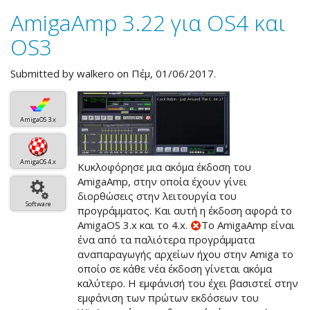
3.23
AmigaAmp 3.22 για OS4 και
για
OS4
OS3
και
OS3
Submitted by
walkero
on Πέμ, 01/06/2017.
AmigaOS 3.x
AmigaOS 4.x
Κυκλοφόρησε μια ακόμα έκδοση του
AmigaAmp, στην οποία έχουν γίνει
διορθώσεις στην λειτουργία του
Software
προγράμματος. Και αυτή η έκδοση αφορά το
AmigaOS 3.x και το 4.x.
Το AmigaAmp είναι
ένα από τα παλιότερα προγράμματα
αναπαραγωγής αρχείων ήχου στην Amiga το
οποίο σε κάθε νέα έκδοση γίνεται ακόμα
καλύτερο. Η εμφάνισή του έχει βασιστεί στην
εμφάνιση των πρώτων εκδόσεων του