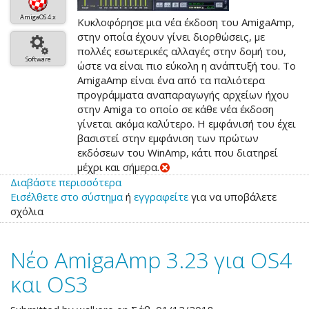
AmigaOS 4.x
Κυκλοφόρησε μια νέα έκδοση του AmigaAmp,
στην οποία έχουν γίνει διορθώσεις, με
πολλές εσωτερικές αλλαγές στην δομή του,
Software
ώστε να είναι πιο εύκολη η ανάπτυξή του. Το
AmigaAmp είναι ένα από τα παλιότερα
προγράμματα αναπαραγωγής αρχείων ήχου
στην Amiga το οποίο σε κάθε νέα έκδοση
γίνεται ακόμα καλύτερο. Η εμφάνισή του έχει
βασιστεί στην εμφάνιση των πρώτων
εκδόσεων του WinAmp, κάτι που διατηρεί
μέχρι και σήμερα.
Διαβάστε περισσότερα
για
Εισέλθετε στο σύστημα
το
ή
εγγραφείτε
για να υποβάλετε
σχόλια
Νέο
AmigaAmp
3.24
Νέο AmigaAmp 3.23 για OS4
για
OS4
και OS3
και
OS3