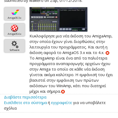
Submitted by
walkero
on Σάβ, 01/12/2018.
AmigaOS 3.x
AmigaOS 4.x
Κυκλοφόρησε μια νέα έκδοση του AmigaAmp,
στην οποία έχουν γίνει διορθώσεις στην
λειτουργία του προγράμματος. Και αυτή η
Software
έκδοση αφορά το AmigaOS 3.x και το 4.x.
Το AmigaAmp είναι ένα από τα παλιότερα
προγράμματα αναπαραγωγής αρχείων ήχου
στην Amiga το οποίο σε κάθε νέα έκδοση
γίνεται ακόμα καλύτερο. Η εμφάνισή του έχει
βασιστεί στην εμφάνιση των πρώτων
εκδόσεων του WinAmp, κάτι που διατηρεί
μέχρι και σήμερα.
Διαβάστε περισσότερα
για
Εισέλθετε στο σύστημα
το
ή
εγγραφείτε
για να υποβάλετε
σχόλια
Νέο
AmigaAmp