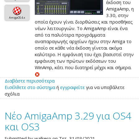
έκδοση του
AmigaAmp, η
3.30, στην
AmigaOS 4.x
οποία έχουν γίνει διορθώσεις και προσθήκες
νέων λειτουργιών. Το AmigaAmp είναι ένα
από τα παλιότερα προγράμματα
αναπαραγωγής αρχείων ήχου στην Amiga το
οποίο σε κάθε νέα έκδοση γίνεται ακόμα
καλύτερο. Η εμφάνισή του έχει βασιστεί στην
εμφάνιση των πρώτων εκδόσεων του
WinAmp, κάτι που διατηρεί μέχρι και σήμερα.
Διαβάστε περισσότερα
για
Εισέλθετε στο σύστημα
το
ή
εγγραφείτε
για να υποβάλετε
σχόλια
Νέο
AmigaAmp
3.30
Νέο AmigaAmp 3.29 για OS4
για
OS4
και OS3
και
OS3
Submitted by
walkero
on Τετ, 31/03/2021.