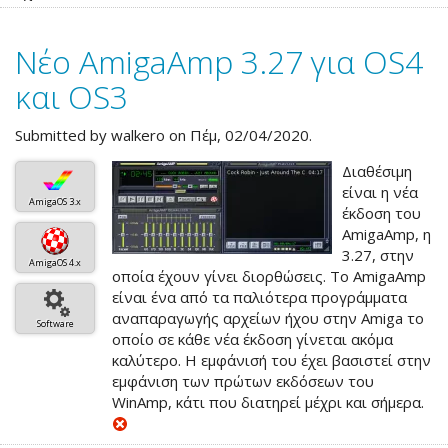
AmigaAmp
3.28
Νέο AmigaAmp 3.27 για OS4
για
OS4
και OS3
και
OS3
Submitted by
walkero
on Πέμ, 02/04/2020.
Διαθέσιμη
είναι η νέα
AmigaOS 3.x
έκδοση του
AmigaAmp, η
3.27, στην
AmigaOS 4.x
οποία έχουν γίνει διορθώσεις. Το AmigaAmp
είναι ένα από τα παλιότερα προγράμματα
αναπαραγωγής αρχείων ήχου στην Amiga το
Software
οποίο σε κάθε νέα έκδοση γίνεται ακόμα
καλύτερο. Η εμφάνισή του έχει βασιστεί στην
εμφάνιση των πρώτων εκδόσεων του
WinAmp, κάτι που διατηρεί μέχρι και σήμερα.