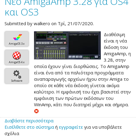
Νέο AmigaAmp 3.28 για OS4
OS4
και OS3
και
OS3
Submitted by
walkero
on Τρί, 21/07/2020.
Διαθέσιμη
είναι η νέα
AmigaOS 3.x
έκδοση του
AmigaAmp, η
3.28, στην
AmigaOS 4.x
οποία έχουν γίνει διορθώσεις. Το AmigaAmp
είναι ένα από τα παλιότερα προγράμματα
αναπαραγωγής αρχείων ήχου στην Amiga το
Software
οποίο σε κάθε νέα έκδοση γίνεται ακόμα
καλύτερο. Η εμφάνισή του έχει βασιστεί στην
εμφάνιση των πρώτων εκδόσεων του
WinAmp, κάτι που διατηρεί μέχρι και σήμερα.
Διαβάστε περισσότερα
για
Εισέλθετε στο σύστημα
το
ή
εγγραφείτε
για να υποβάλετε
σχόλια
Νέο