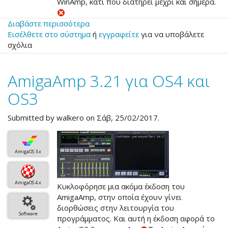
WinAmp, κάτι που διατηρεί μέχρι και σήμερα.
Διαβάστε περισσότερα
για
Εισέλθετε στο σύστημα
το
ή
εγγραφείτε
για να υποβάλετε
σχόλια
AmigaAmp
3.22
για
AmigaAmp 3.21 για OS4 και
OS4
και
OS3
OS3
Submitted by
walkero
on Σάβ, 25/02/2017.
AmigaOS 3.x
AmigaOS 4.x
Κυκλοφόρησε μια ακόμα έκδοση του
AmigaAmp, στην οποία έχουν γίνει
διορθώσεις στην λειτουργία του
Software
προγράμματος. Και αυτή η έκδοση αφορά το