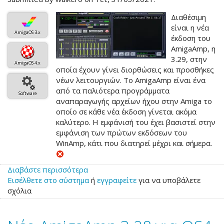
Διαθέσιμη
είναι η νέα
AmigaOS 3.x
έκδοση του
AmigaAmp, η
3.29, στην
AmigaOS 4.x
οποία έχουν γίνει διορθώσεις και προσθήκες
νέων λειτουργιών. Το AmigaAmp είναι ένα
από τα παλιότερα προγράμματα
Software
αναπαραγωγής αρχείων ήχου στην Amiga το
οποίο σε κάθε νέα έκδοση γίνεται ακόμα
καλύτερο. Η εμφάνισή του έχει βασιστεί στην
εμφάνιση των πρώτων εκδόσεων του
WinAmp, κάτι που διατηρεί μέχρι και σήμερα.
Διαβάστε περισσότερα
για
Εισέλθετε στο σύστημα
το
ή
εγγραφείτε
για να υποβάλετε
σχόλια
Νέο
AmigaAmp
3.29
για