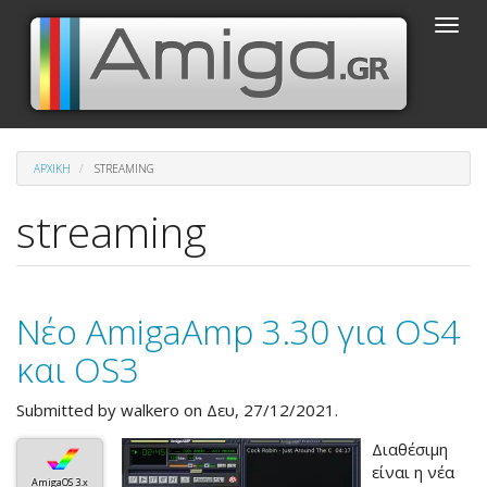
Παράκαμψη
Toggle
προς
naviga
το
κυρίως
περιεχόμενο
ΑΡΧΙΚΉ
STREAMING
streaming
Νέο AmigaAmp 3.30 για OS4
και OS3
Submitted by
walkero
on Δευ, 27/12/2021.
Διαθέσιμη
είναι η νέα
AmigaOS 3.x