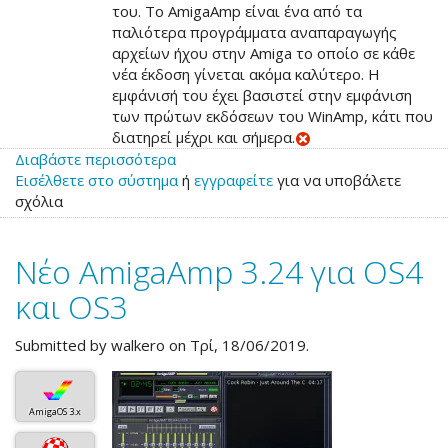
του. Το AmigaAmp είναι ένα από τα
παλιότερα προγράμματα αναπαραγωγής
αρχείων ήχου στην Amiga το οποίο σε κάθε
νέα έκδοση γίνεται ακόμα καλύτερο. Η
εμφάνισή του έχει βασιστεί στην εμφάνιση
των πρώτων εκδόσεων του WinAmp, κάτι που
διατηρεί μέχρι και σήμερα.
Διαβάστε περισσότερα
για
Εισέλθετε στο σύστημα
το
ή
εγγραφείτε
για να υποβάλετε
σχόλια
Νέο
AmigaAmp
3.25
Νέο AmigaAmp 3.24 για OS4
για
OS4
και OS3
και
OS3
Submitted by
walkero
on Τρί, 18/06/2019.
AmigaOS 3.x