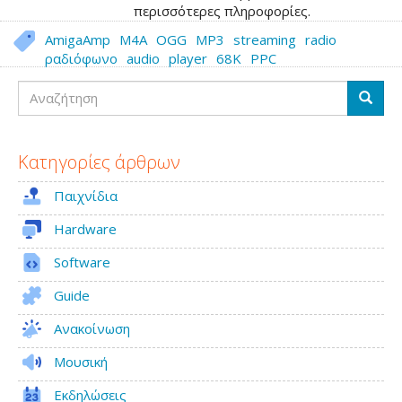
περισσότερες πληροφορίες.
AmigaAmp
M4A
OGG
MP3
streaming
radio
ραδιόφωνο
audio
player
68K
PPC
Αναζήτηση
Αναζή
Κατηγορίες άρθρων
Παιχνίδια
Hardware
Software
Guide
Ανακοίνωση
Μουσική
Εκδηλώσεις