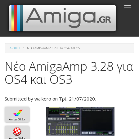
Παράκαμψη
Toggle
προς
naviga
το
κυρίως
περιεχόμενο
ΑΡΧΙΚΉ
ΝΈΟ AMIGAAMP 3.28 ΓΙΑ OS4 ΚΑΙ OS3
Νέο AmigaAmp 3.28 για
OS4 και OS3
Submitted by
walkero
on Τρί, 21/07/2020.
Βασική
εικόνα
AmigaOS 3.x
του
άρθρου
AmigaOS 4.x