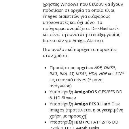
χρήστες Windows που θέλουν να έχουν
πρόσβαση σε αρχεία τα οποία είναι
images δισκεττών για διάφορους
υπολογιστές και όχι μόνο. Το
πρόγραμμα ονομάζεται DiskFlashback
και δίνει τη δυνατότητα επεξεργασίας
δισκεττών για Amiga, Atari κ.α.
Πιο αναλυτικά παρέχει τα παρακάτω
στον χρήστη:
Προσάρτηση αρχείων
ADF, DMS*,
IMG, IMA, ST, MSA*, HDA, HDF
και
SCP*
ως εικονικά drives (* μόνο
ανάγνωση)
Υποστήριξη
AmigaDOS
OFS/FFS DD
& HD δίσκων
Υποστήριξη
Amiga PFS3
Hard Disk
Images (προτείνεται η συγκεκριμένη
χρήση με προσοχή)
Υποστήριξη
IBM/PC
FAT12/16 DD
720k & HD 1.44Mb Disks