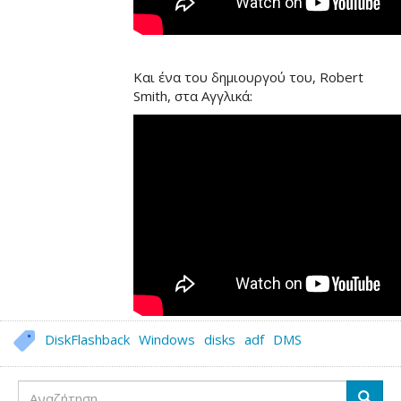
Και ένα του δημιουργού του, Robert
Smith, στα Αγγλικά:
DiskFlashback
Windows
disks
adf
DMS
Αναζήτηση
Αναζή