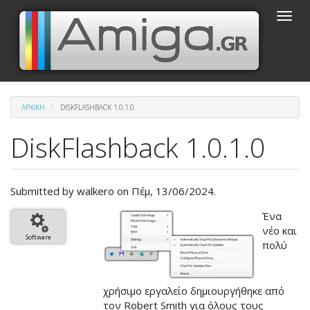
Παράκαμψη
Toggle
προς
naviga
το
κυρίως
περιεχόμενο
ΑΡΧΙΚΉ
DISKFLASHBACK 1.0.1.0
DiskFlashback 1.0.1.0
Submitted by
walkero
on Πέμ, 13/06/2024.
Βασική
Ένα
εικόνα
νέο και
Software
του
πολύ
άρθρου
χρήσιμο εργαλείο δημιουργήθηκε από
τον Robert Smith για όλους τους