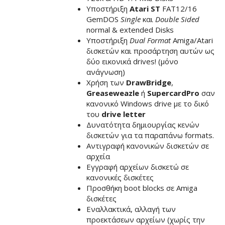
Υποστήριξη
Atari ST
FAT12/16
GemDOS
Single
και
Double Sided
normal & extended Disks
Υποστήριξη
Dual Format
Amiga/Atari
δισκετών και προσάρτηση αυτών ως
δύο εικονικά drives! (μόνο
ανάγνωση)
Χρήση των
DrawBridge
,
Greaseweazle
ή
SupercardPro
σαν
κανονικό Windows drive με το δικό
του
drive letter
Δυνατότητα δημιουργίας κενών
δισκετών για τα παραπάνω formats.
Αντιγραφή κανονικών δισκετών σε
αρχεία
Εγγραφή αρχείων δισκετώ σε
κανονικές δισκέτες
Προσθήκη boot blocks σε Amiga
δισκέτες
Εναλλακτικά, αλλαγή των
προεκτάσεων αρχείων (χωρίς την