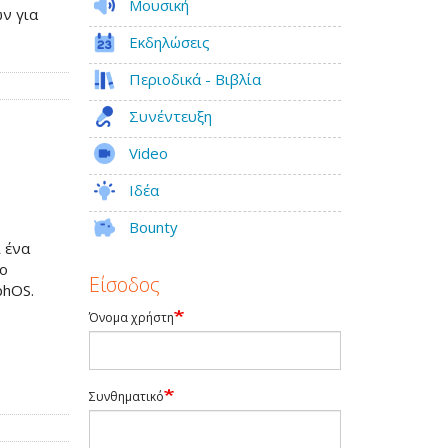
Μουσική
ών για
Εκδηλώσεις
Περιοδικά - Βιβλία
Συνέντευξη
Video
Ιδέα
Bounty
ι ένα
το
Είσοδος
phOS.
Όνομα χρήστη
Συνθηματικό