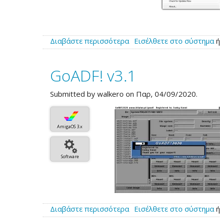
Διαβάστε περισσότερα
για
Εισέλθετε στο σύστημα
το
DiskFlashback
GoADF! v3.1
1.0.1.0
Submitted by
walkero
on Παρ, 04/09/2020.
AmigaOS 3.x
Software
Διαβάστε περισσότερα
για
Εισέλθετε στο σύστημα
το