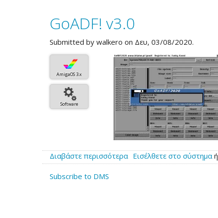
GoADF!
GoADF! v3.0
v3.1
Submitted by
walkero
on Δευ, 03/08/2020.
AmigaOS 3.x
Software
Διαβάστε περισσότερα
για
Εισέλθετε στο σύστημα
το
Subscribe to DMS
GoADF!
v3.0