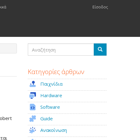
ρικά
Είσοδος
Αναζήτηση
Αναζήτηση
Κατηγορίες άρθρων
Παιχνίδια
Hardware
Software
Robert
Guide
Ανακοίνωση
εται