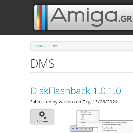
Παράκαμψη
Μενού
Κεντρική
προς
το
λογαριασμού
πλοήγηση
κυρίως
περιεχόμενο
χρήστη
ΑΡΧΙΚΉ
DMS
DMS
DiskFlashback 1.0.1.0
Submitted by
walkero
on Πέμ, 13/06/2024.
Software