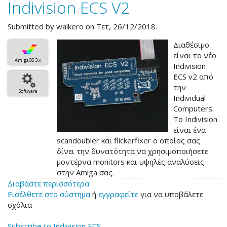
Indivision ECS V2
Indivision
ECS
V4
Submitted by
walkero
on Τετ, 26/12/2018.
Διαθέσιμο
είναι το νέο
AmigaOS 3.x
Indivision
ECS v2 από
την
Software
Individual
Computers.
Το Indivision
είναι ένα
scandoubler και flickerfixer ο οποίος σας
δίνει την δυνατότητα να χρησιμοποιήσετε
μοντέρνα monitors και υψηλές αναλύσεις
στην Amiga σας.
Διαβάστε περισσότερα
για
Εισέλθετε στο σύστημα
το
ή
εγγραφείτε
για να υποβάλετε
σχόλια
Indivision
ECS
Subscribe to Indivision ECS
V2