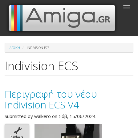
Παράκαμψη
Toggle
προς
naviga
το
κυρίως
περιεχόμενο
ΑΡΧΙΚΉ
INDIVISION ECS
Indivision ECS
Περιγραφή του νέου
Indivision ECS V4
Submitted by
walkero
on Σάβ, 15/06/2024.
Hardware