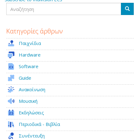
Αναζήτηση
Αναζή
Κατηγορίες άρθρων
Παιχνίδια
Hardware
Software
Guide
Ανακοίνωση
Μουσική
Εκδηλώσεις
Περιοδικά - Βιβλία
Συνέντευξη