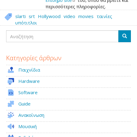
επίσημο
site
του, όπου θα βρείτε και
περισσότερες πληροφορίες.
slarti
srt
Hollywood
video
movies
ταινίες
υπότιτλοι
Αναζήτηση
Αναζή
Κατηγορίες άρθρων
Παιχνίδια
Hardware
Software
Guide
Ανακοίνωση
Μουσική