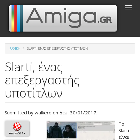
Παράκαμψη
Toggle
προς
naviga
το
κυρίως
περιεχόμενο
ΑΡΧΙΚΉ
SLARTI, ΈΝΑΣ ΕΠΕΞΕΡΓΑΣΤΉΣ ΥΠΟΤΊΤΛΩΝ
Slarti, ένας
επεξεργαστής
υποτίτλων
Submitted by
walkero
on Δευ, 30/01/2017.
Βασική
Το
εικόνα
Slarti
AmigaOS 4.x
του
είναι