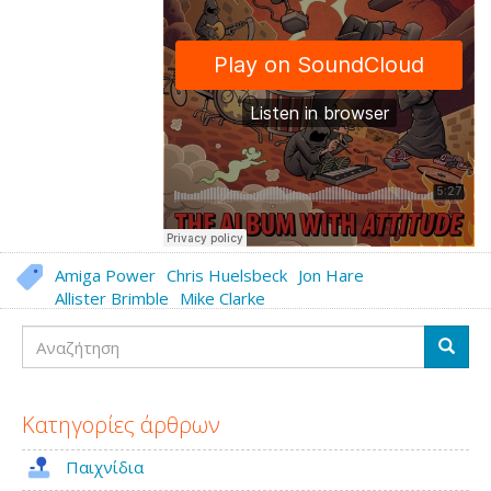
Amiga Power
Chris Huelsbeck
Jon Hare
Allister Brimble
Mike Clarke
Αναζήτηση
Αναζή
Κατηγορίες άρθρων
Παιχνίδια