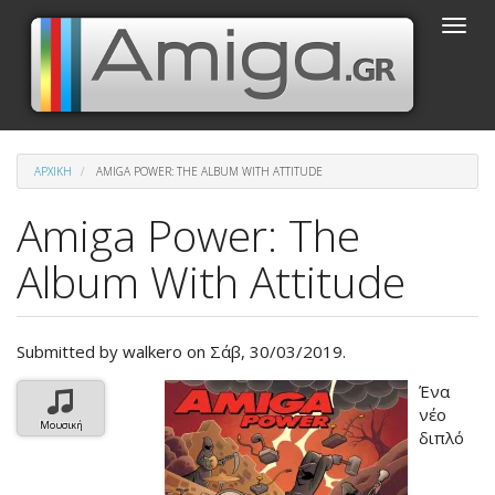
Παράκαμψη
Toggle
προς
naviga
το
κυρίως
περιεχόμενο
ΑΡΧΙΚΉ
AMIGA POWER: THE ALBUM WITH ATTITUDE
Amiga Power: The
Album With Attitude
Submitted by
walkero
on Σάβ, 30/03/2019.
Βασική
Ένα
εικόνα
νέο
Μουσική
του
διπλό
άρθρου