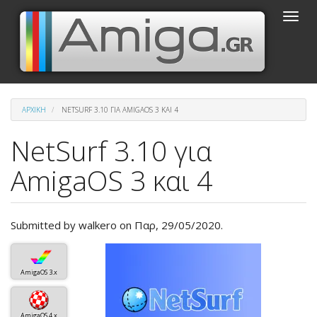
Παράκαμψη
Toggle
προς
naviga
το
κυρίως
περιεχόμενο
ΑΡΧΙΚΉ
NETSURF 3.10 ΓΙΑ AMIGAOS 3 ΚΑΙ 4
NetSurf 3.10 για
AmigaOS 3 και 4
Submitted by
walkero
on Παρ, 29/05/2020.
Βασική
εικόνα
AmigaOS 3.x
του
άρθρου
AmigaOS 4.x