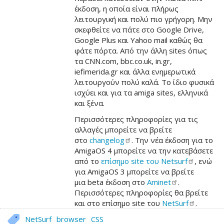
έκδοση, η οποία είναι πλήρως
λειτουργική και πολύ πιο γρήγορη. Μην
σκεφθείτε να πάτε στο Google Drive,
Google Plus και Yahoo mail καθώς θα
φάτε πόρτα. Από την άλλη sites όπως
τα CNN.com, bbc.co.uk, in.gr,
iefimerida.gr και άλλα ενημερωτικά
λειτουργούν πολύ καλά. Το ίδιο φυσικά
ισχύει και για τα amiga sites, ελληνικά
και ξένα.
Περισσότερες πληροφορίες για τις
αλλαγές μπορείτε να βρείτε
στο
changelog
. Την νέα έκδοση για το
AmigaOS 4 μπορείτε να την κατεβάσετε
από το
επίσημο site του
Netsurf
, ενώ
για AmigaOS 3 μπορείτε να βρείτε
μια beta έκδοση στο
Aminet
.
Περισσότερες πληροφορίες θα βρείτε
και στο επίσημο site του
NetSurf
.
NetSurf
browser
CSS