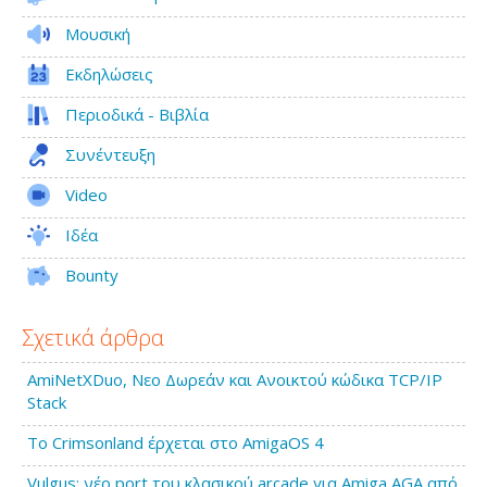
Μουσική
Εκδηλώσεις
Περιοδικά - Βιβλία
Συνέντευξη
Video
Ιδέα
Bounty
Σχετικά άρθρα
AmiNetXDuo, Νεο Δωρεάν και Ανοικτού κώδικα TCP/IP
Stack
Το Crimsonland έρχεται στο AmigaOS 4
Vulgus: νέο port του κλασικού arcade για Amiga AGA από