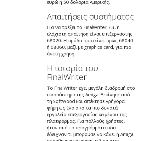
ευρώ ή 50 δολάρια Αμερικής.
Απαιτήσεις συστήματος
Για να τρέξει το FinalWriter 7.3, η
ελάχιστη απαίτηση είναι επεξεργαστής
68020. Η ομάδα προτείνει όμως 68040
ή 68060, μαζί με graphics card, για πιο
άνετη χρήση.
Η ιστορία του
FinalWriter
Το FinalWriter έχει μεγάλη διαδρομή στο
οικοσύστημα της Amiga. Ξεκίνησε από
τη SoftWood και απέκτησε γρήγορα
φήμη ως ένα από τα πιο δυνατά
εργαλεία επεξεργασίας κειμένου της
πλατφόρμας. Για πολλούς χρήστες,
ήταν από τα προγράμματα που
έδειχναν τι μπορούσε να κάνει η Amiga
σε καθημερινή χρήση, ειδικά όταν