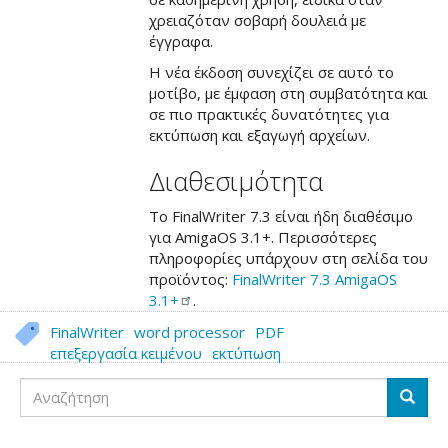
χρειαζόταν σοβαρή δουλειά με
έγγραφα.
Η νέα έκδοση συνεχίζει σε αυτό το
μοτίβο, με έμφαση στη συμβατότητα και
σε πιο πρακτικές δυνατότητες για
εκτύπωση και εξαγωγή αρχείων.
Διαθεσιμότητα
Το FinalWriter 7.3 είναι ήδη διαθέσιμο
για AmigaOS 3.1+. Περισσότερες
πληροφορίες υπάρχουν στη σελίδα του
προϊόντος:
FinalWriter 7.3 AmigaOS
3.1+
.
FinalWriter
word processor
PDF
επεξεργασία κειμένου
εκτύπωση
Αναζήτηση
Αναζή