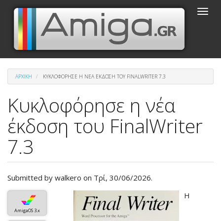
Παράκαμψη
Toggle
προς
naviga
το
κυρίως
περιεχόμενο
ΑΡΧΙΚΉ
ΚΥΚΛΟΦΌΡΗΣΕ Η ΝΈΑ ΈΚΔΟΣΗ ΤΟΥ FINALWRITER 7.3
Κυκλοφόρησε η νέα
έκδοση του FinalWriter
7.3
Submitted by
walkero
on Τρί, 30/06/2026.
Βασική
Η
εικόνα
AmigaOS 3.x
του