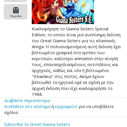
Παιχνίδια
Κυκλοφόρησε το Gianna Sisters Special
Edition, το οποίο είναι μια ανεπίσημη έκδοση
του Great Gianna Sisters για τις κλασσικές
Amiga. Η πολυαναμενόμενη αυτή έκδοση έχει
βελτιωμένα γραφικά στα sprites των
κοριτσιών, καλύτερο animation στην κίνησή
τους, επανασχεδιασμένους αντιπάλους και
αρχηγούς, καθώς και νέα ή βελτιωμένα
"πλακάκια" στις πίστες. Ακόμα έχουν
βελτιωθεί τα ηχητικά εφέ σε σχέση με την
αρχική έκδοση που είχε κυκλοφορήσει το
1988.
Διαβάστε περισσότερα
για
Εισέλθετε στο σύστημα
το
ή
εγγραφείτε
για να υποβάλετε
σχόλια
Gianna
Sisters
Subscribe to Great Gianna Sisters
Special