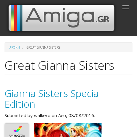
Παράκαμψη
Toggle
προς
naviga
το
κυρίως
περιεχόμενο
ΑΡΧΙΚΉ
GREAT GIANNA SISTERS
Great Gianna Sisters
Gianna Sisters Special
Edition
Submitted by
walkero
on Δευ, 08/08/2016.
AmigaOS 3.x