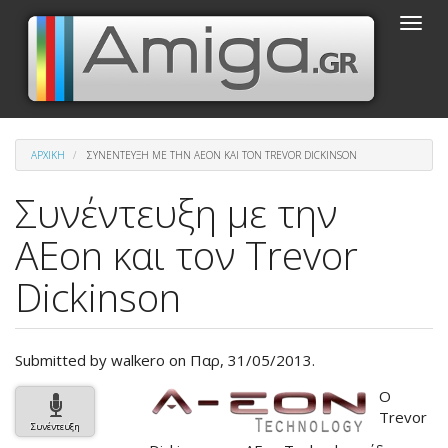
Παράκαμψη
Toggle
προς
naviga
το
κυρίως
περιεχόμενο
ΑΡΧΙΚΉ
ΣΥΝΈΝΤΕΥΞΗ ΜΕ ΤΗΝ AEON ΚΑΙ ΤΟΝ TREVOR DICKINSON
Συνέντευξη με την
AEon και τον Trevor
Dickinson
Submitted by
walkero
on Παρ, 31/05/2013.
Βασική
Ο
εικόνα
Trevor
Συνέντευξη
του