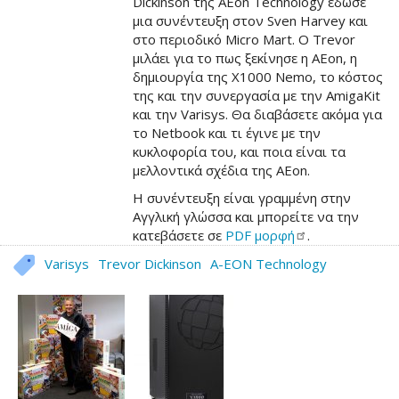
Dickinson της AEon Technology έδωσε
άρθρου
μια συνέντευξη στον Sven Harvey και
στο περιοδικό Micro Mart. Ο Trevor
μιλάει για το πως ξεκίνησε η AEon, η
δημιουργία της X1000 Nemo, το κόστος
της και την συνεργασία με την AmigaKit
και την Varisys. Θα διαβάσετε ακόμα για
το Netbook και τι έγινε με την
κυκλοφορία του, και ποια είναι τα
μελλοντικά σχέδια της AEon.
Η συνέντευξη είναι γραμμένη στην
Αγγλική γλώσσα και μπορείτε να την
κατεβάσετε σε
PDF
μορφή
.
Varisys
Trevor Dickinson
A-EON Technology