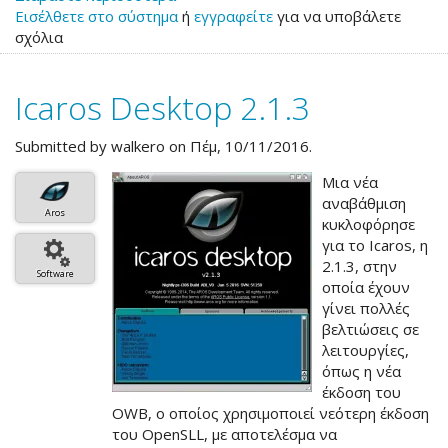
Εισέλθετε στο σύστημα
το
ή
εγγραφείτε
για να υποβάλετε
σχόλια
Icaros
Desktop
2.2
Icaros Desktop 2.1.3
Χριστουγεννιάτικη
έκδοση
Submitted by
walkero
on Πέμ, 10/11/2016.
Μια νέα
αναβάθμιση
Aros
κυκλοφόρησε
για το Icaros, η
2.1.3, στην
Software
οποία έχουν
γίνει πολλές
βελτιώσεις σε
λειτουργίες,
όπως η νέα
έκδοση του
OWB, ο οποίος χρησιμοποιεί νεότερη έκδοση
του OpenSLL, με αποτελέσμα να