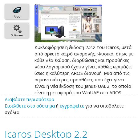
Aros
Software
Κυκλοφόρησε η έκδοση 2.2.2 του Icaros, μετά
από αρκετό καιρό αναμονής. Φυσικά, όπως με
κάθε νέα έκδοση, διορθώσεις και προσθήκες
νέου λογισμικού έχουν γίνει, καθώς ωριμάζει
ίσως η καλύτερη AROS διανομή. Μια από τις
σημαντικότερες προσθήκες που έχει γίνει
είναι η νέα έκδοση του Janus-UAE2, το οποίο
είναι η μεταφορά του WinUAE στο AROS.
Διαβάστε περισσότερα
για
Εισέλθετε στο σύστημα
το
ή
εγγραφείτε
για να υποβάλετε
σχόλια
Icaros
2.2.2
Icaros Desktop 2.2