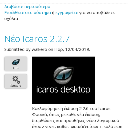
Διαβάστε περισσότερα
για
Εισέλθετε στο σύστημα
το
ή
εγγραφείτε
για να υποβάλετε
σχόλια
Νέο
Icaros
2.2.8
Νέο Icaros 2.2.7
Submitted by
walkero
on Παρ, 12/04/2019.
Aros
Software
Κυκλοφόρησε η έκδοση 2.2.6 του Icaros.
Φυσικά, όπως με κάθε νέα έκδοση,
διορθώσεις και προσθήκες νέου λογισμικού
έχουν γίνει, καθώς ωριμάζει ίσως η καλύτερη