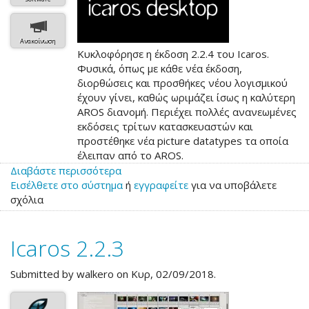
Ανακοίνωση
Κυκλοφόρησε η έκδοση 2.2.4 του Icaros.
Φυσικά, όπως με κάθε νέα έκδοση,
διορθώσεις και προσθήκες νέου λογισμικού
έχουν γίνει, καθώς ωριμάζει ίσως η καλύτερη
AROS διανομή. Περιέχει πολλές ανανεωμένες
εκδόσεις τρίτων κατασκευαστών και
προστέθηκε νέα picture datatypes τα οποία
έλειπαν από το AROS.
Διαβάστε περισσότερα
για
Εισέλθετε στο σύστημα
το
ή
εγγραφείτε
για να υποβάλετε
σχόλια
Icaros
2.2.4
Icaros 2.2.3
Submitted by
walkero
on Κυρ, 02/09/2018.