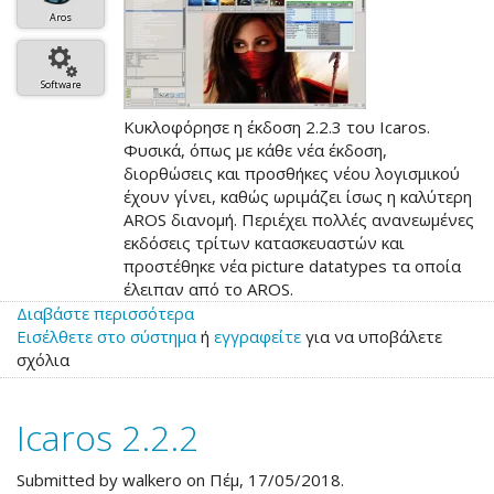
Aros
Software
Κυκλοφόρησε η έκδοση 2.2.3 του Icaros.
Φυσικά, όπως με κάθε νέα έκδοση,
διορθώσεις και προσθήκες νέου λογισμικού
έχουν γίνει, καθώς ωριμάζει ίσως η καλύτερη
AROS διανομή. Περιέχει πολλές ανανεωμένες
εκδόσεις τρίτων κατασκευαστών και
προστέθηκε νέα picture datatypes τα οποία
έλειπαν από το AROS.
Διαβάστε περισσότερα
για
Εισέλθετε στο σύστημα
το
ή
εγγραφείτε
για να υποβάλετε
σχόλια
Icaros
2.2.3
Icaros 2.2.2
Submitted by
walkero
on Πέμ, 17/05/2018.