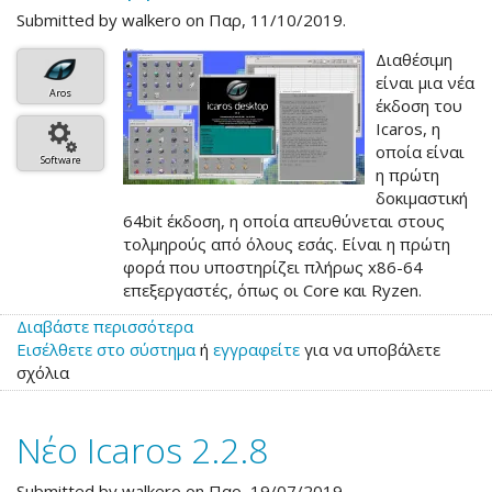
Submitted by
walkero
on Παρ, 11/10/2019.
Διαθέσιμη
είναι μια νέα
Aros
έκδοση του
Icaros, η
οποία είναι
Software
η πρώτη
δοκιμαστική
64bit έκδοση, η οποία απευθύνεται στους
τολμηρούς από όλους εσάς. Είναι η πρώτη
φορά που υποστηρίζει πλήρως x86-64
επεξεργαστές, όπως οι Core και Ryzen.
Διαβάστε περισσότερα
για
Εισέλθετε στο σύστημα
το
ή
εγγραφείτε
για να υποβάλετε
σχόλια
Νέα
δοκιμαστική
64bit
Νέο Icaros 2.2.8
έκδοση
για
το
Submitted by
walkero
on Παρ, 19/07/2019.