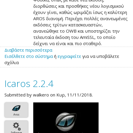
διορθώσεις και προσθήκες νέου λογισμικού
έχουν γίνει, καθώς ωριμάζει ίσως η καλύτερη
AROS διανομή. Περιέχει πολλές ανανεωμένες
εκδόσεις τρίτων κατασκευαστών,
ανανεώθηκε το OWB και υποστηρίζει την
τελευταία έκδοση του AmiSSL, το οποίο
δείχνει να είναι και πιο σταθερό.
Διαβάστε περισσότερα
για
Εισέλθετε στο σύστημα
το
ή
εγγραφείτε
για να υποβάλετε
σχόλια
Νέο
Icaros
2.2.5
Icaros 2.2.4
Submitted by
walkero
on Κυρ, 11/11/2018.
Aros
Software