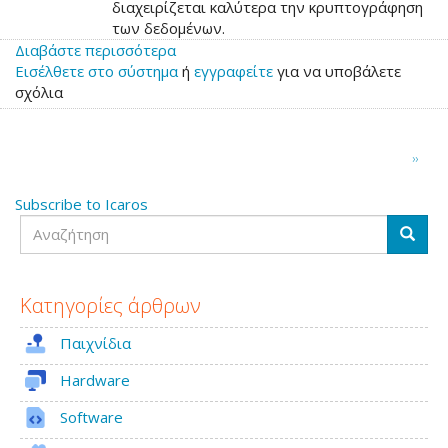
διαχειρίζεται καλύτερα την κρυπτογράφηση
των δεδομένων.
Διαβάστε περισσότερα
για
Εισέλθετε στο σύστημα
το
ή
εγγραφείτε
για να υποβάλετε
σχόλια
Icaros
Desktop
2.1.3
Σελιδοποίηση
Next
››
page
Subscribe to Icaros
Αναζήτηση
Αναζή
Κατηγορίες άρθρων
Παιχνίδια
Hardware
Software