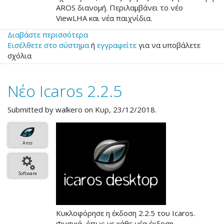
AROS διανομή. Περιλαμβάνει το νέο
ViewLHA και νέα παιχνίδια.
Διαβάστε περισσότερα
για
Εισέλθετε στο σύστημα
το
ή
εγγραφείτε
για να υποβάλετε
σχόλια
Νέο
Icaros
2.2.7
Νέο Icaros 2.2.5
Submitted by
walkero
on Κυρ, 23/12/2018.
Aros
Software
Κυκλοφόρησε η έκδοση 2.2.5 του Icaros.
Φυσικά, όπως με κάθε νέα έκδοση,