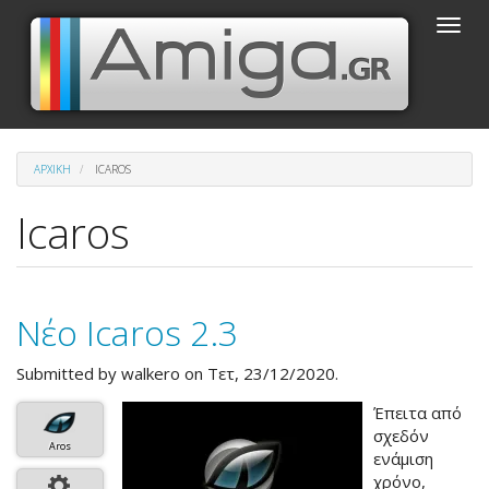
Παράκαμψη
Toggle
προς
naviga
το
κυρίως
περιεχόμενο
ΑΡΧΙΚΉ
ICAROS
Icaros
Νέο Icaros 2.3
Submitted by
walkero
on Τετ, 23/12/2020.
Έπειτα από
σχεδόν
Aros
ενάμιση
χρόνο,