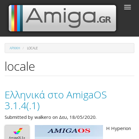
Παράκαμψη
Toggle
προς
naviga
το
κυρίως
περιεχόμενο
ΑΡΧΙΚΉ
LOCALE
locale
Ελληνικά στο AmigaOS
3.1.4(.1)
Submitted by
walkero
on Δευ, 18/05/2020.
Η Hyperion
AmigaOS 3.x