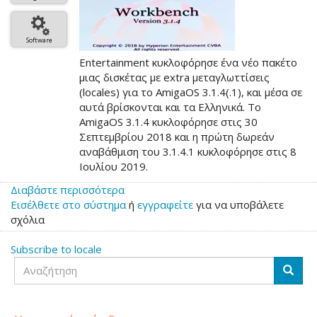
Software
Entertainment κυκλοφόρησε ένα νέο πακέτο
μιας δισκέτας με extra μεταγλωττίσεις
(locales) για το AmigaOS 3.1.4(.1), και μέσα σε
αυτά βρίσκονται και τα Ελληνικά. Το
AmigaOS 3.1.4 κυκλοφόρησε στις 30
Σεπτεμβρίου 2018 και η πρώτη δωρεάν
αναβάθμιση του 3.1.4.1 κυκλοφόρησε στις 8
Ιουλίου 2019.
Διαβάστε περισσότερα
για
Εισέλθετε στο σύστημα
το
ή
εγγραφείτε
για να υποβάλετε
σχόλια
Ελληνικά
στο
Subscribe to locale
AmigaOS
Αναζήτηση
3.1.4(.1)
Αναζή