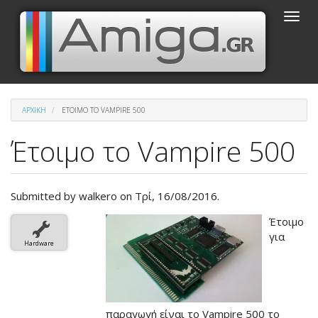
Παράκαμψη
Toggle
προς
naviga
το
κυρίως
περιεχόμενο
ΑΡΧΙΚΉ
ΈΤΟΙΜΟ ΤΟ VAMPIRE 500
Έτοιμο το Vampire 500
Submitted by
walkero
on Τρί, 16/08/2016.
Βασική
Έτοιμο
εικόνα
για
Hardware
του
άρθρου
παραγωγή είναι το Vampire 500 το