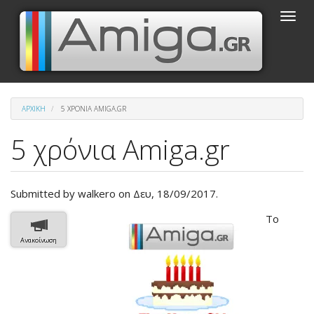
Παράκαμψη
Toggle
προς
naviga
το
κυρίως
περιεχόμενο
ΑΡΧΙΚΉ
5 ΧΡΌΝΙΑ AMIGA.GR
5 χρόνια Amiga.gr
Submitted by
walkero
on Δευ, 18/09/2017.
Βασική
Το
εικόνα
Ανακοίνωση
του
άρθρου