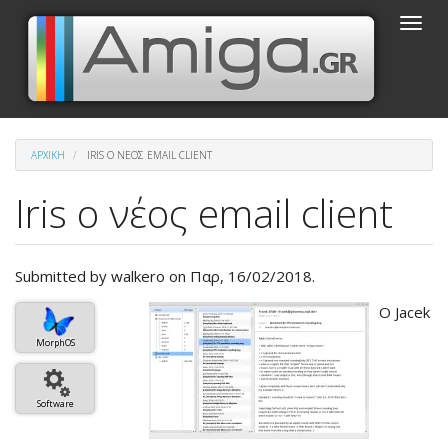
Παράκαμψη
Toggle
προς
naviga
το
κυρίως
περιεχόμενο
ΑΡΧΙΚΉ
IRIS Ο ΝΈΟΣ EMAIL CLIENT
Iris ο νέος email client
Submitted by
walkero
on Παρ, 16/02/2018.
Βασική
Ο Jacek
εικόνα
MorphOS
του
άρθρου
Software