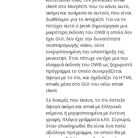
client στο MorphOS που το κάνει αυτό,
ακόμα και ανάμεσα σε αυτούς που είναι
διαθέσιμοι για το AmigaOS. Για να το
πετύχει αυτό ο Jacek δημιούργησε μια
μικρότερη έκδοση του OWB η οποία δεν
έχει GUI, δεν έχει την δυνατότητα
αναπαραγωγής video, ούτε
ενεργοποιημένη την υποστήριξη της
Javascript. Έτσι πέτυχε να έχει μια πιο
ελαφριά έκδοση του OWB ως ξεχωριστό
πρόγραμμα το οποίο συνεργάζεται
άψογα με το Iris, και σχεδιάζει τα HTML
emails μέσα στο GUI του νέου email
client.
Σε δοκιμές που έκανα, το Iris έστειλε
άψογα ακόμα και email με Ελληνικά
κείμενα, ή μορφοποιημένα με έντονη
γραφή, πλάγια γράμματα κ.λπ. Σίγουρα,
όταν ολοκληρωθεί θα είναι ένα πολύ
αξιόλογο πρόγραμμα, το οποίο θα με