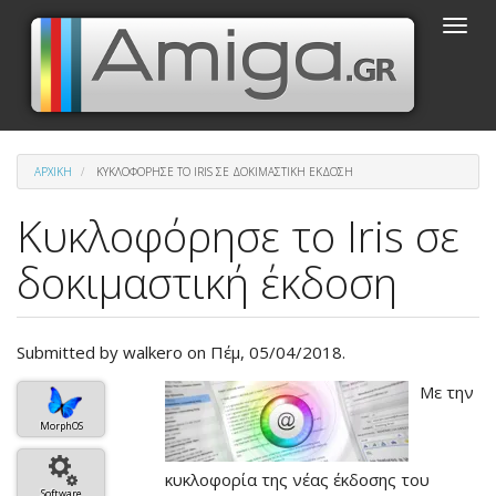
Παράκαμψη
Toggle
προς
naviga
το
κυρίως
περιεχόμενο
ΑΡΧΙΚΉ
ΚΥΚΛΟΦΌΡΗΣΕ ΤΟ IRIS ΣΕ ΔΟΚΙΜΑΣΤΙΚΉ ΈΚΔΟΣΗ
Κυκλοφόρησε το Iris σε
δοκιμαστική έκδοση
Submitted by
walkero
on Πέμ, 05/04/2018.
Βασική
Με την
εικόνα
MorphOS
του
άρθρου
κυκλοφορία της νέας έκδοσης του
Software