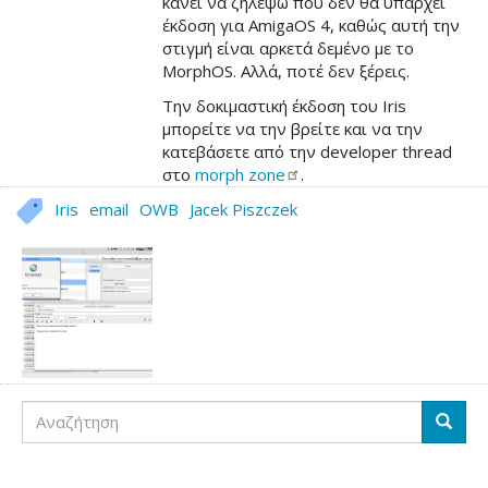
κάνει να ζηλέψω που δεν θα υπάρχει
έκδοση για AmigaOS 4, καθώς αυτή την
στιγμή είναι αρκετά δεμένο με το
MorphOS. Αλλά, ποτέ δεν ξέρεις.
Την δοκιμαστική έκδοση του Iris
μπορείτε να την βρείτε και να την
κατεβάσετε από την developer thread
στο
morph
zone
.
Iris
email
OWB
Jacek Piszczek
Αναζήτηση
Αναζή