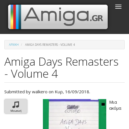
Παράκαμψη
Toggle
προς
naviga
το
κυρίως
περιεχόμενο
ΑΡΧΙΚΉ
AMIGA DAYS REMASTERS - VOLUME 4
Amiga Days Remasters
- Volume 4
Submitted by
walkero
on Κυρ, 16/09/2018.
Βασική
Μια
εικόνα
ακόμα
Μουσική
του
άρθρου