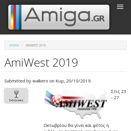
Παράκαμψη
Toggle
προς
naviga
το
κυρίως
περιεχόμενο
ΑΡΧΙΚΉ
AMIWEST 2019
AmiWest 2019
Submitted by
walkero
on Κυρ, 20/10/2019.
Βασική
Στις 23
εικόνα
- 27
Εκδηλώσεις
του
άρθρου
Οκτωβρίου θα γίνει και φέτος η