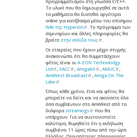
προγραμματισμού στη γλώσσα C/C++.
Το υλικό που θα δημιουργηθεί σε αυτά
τα μαθήματα θα διατεθεί αργότερα
online για κατέβασμα μέσω του επίσημου
Wiki της
Hyperion
. Το πρόγραμμα των
σεμιναρίων και άλλες πληροφορίες θα
βρείτε
στην σελίδα
τους
.
Οι εταιρείες που έχουν μέχρι στιγμής
ανακοινώσει ότι θα συμμετάσχουν
φέτος είναι οι
A-EON Technolodgy
Ltd
,
SACC
,
AmigaKit
,
AMUC
,
AmiWest
Broadcast
,
Amiga On The
Lake
.
Όπως κάθε χρόνο, έτσι και φέτος θα
μπορείτε να δείτε και να ακούσετε όλα
όσα συμβαίνουν στο AmiWest από τα
διάφορα
streamings
που θα
υπάρχουν. Για να συντονιστείτε
καλύτερα, θυμηθείτε ότι η εκδήλωση
συμβαίνει 11 ώρες πίσω από την ώρα
Ελλάδος. Περισσότερες πληροφορίες