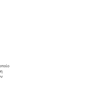
 οποίο
μη
υν