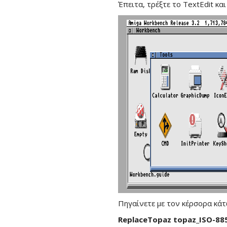
Έπειτα, τρέξτε το TextEdit κ
Πηγαίνετε με τον κέρσορα κάτ
ReplaceTopaz topaz_ISO-885