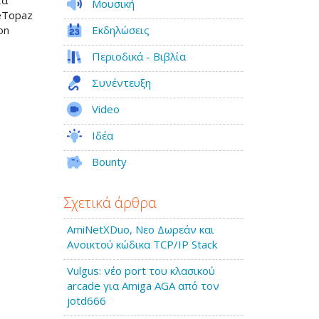
τα
Μουσική
ceTopaz
Εκδηλώσεις
on
Περιοδικά - Βιβλία
Συνέντευξη
Video
Ιδέα
Bounty
Σχετικά άρθρα
AmiNetXDuo, Νεο Δωρεάν και
Ανοικτού κώδικα TCP/IP Stack
Vulgus: νέο port του κλασικού
arcade για Amiga AGA από τον
jotd666