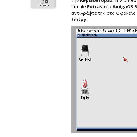
την
ReplaceTopaz
, την οποί
Software
Locale Extras
του
AmigaOS 3
αντιγράψτε την στο
C
φάκελο 
Emtpy:
.