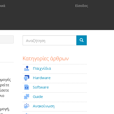
ρικά
Είσοδος
Αναζήτηση
Αναζήτηση
Κατηγορίες άρθρων
Παιχνίδια
Hardware
ρμογές
ρείτε
Software
ίσετε
γιο
Guide
Ανακοίνωση
ρμογή,