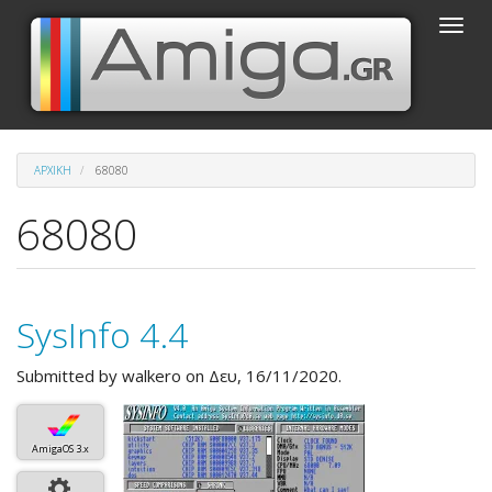
Παράκαμψη
Toggle
προς
naviga
το
κυρίως
περιεχόμενο
ΑΡΧΙΚΉ
68080
68080
SysInfo 4.4
Submitted by
walkero
on Δευ, 16/11/2020.
AmigaOS 3.x