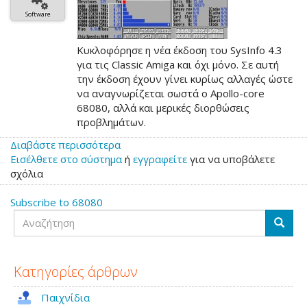
Software
Κυκλοφόρησε η νέα έκδοση του SysInfo 4.3
για τις Classic Amiga και όχι μόνο. Σε αυτή
την έκδοση έχουν γίνει κυρίως αλλαγές ώστε
να αναγνωρίζεται σωστά ο Apollo-core
68080, αλλά και μερικές διορθώσεις
προβλημάτων.
Διαβάστε περισσότερα
για
Εισέλθετε στο σύστημα
το
ή
εγγραφείτε
για να υποβάλετε
σχόλια
SysInfo
4.3
Subscribe to 68080
Αναζήτηση
Αναζή
Κατηγορίες άρθρων
Παιχνίδια