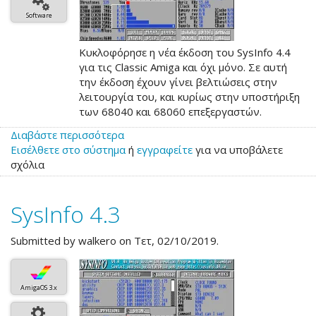
Software
Κυκλοφόρησε η νέα έκδοση του SysInfo 4.4
για τις Classic Amiga και όχι μόνο. Σε αυτή
την έκδοση έχουν γίνει βελτιώσεις στην
λειτουργία του, και κυρίως στην υποστήριξη
των 68040 και 68060 επεξεργαστών.
Διαβάστε περισσότερα
για
Εισέλθετε στο σύστημα
το
ή
εγγραφείτε
για να υποβάλετε
σχόλια
SysInfo
4.4
SysInfo 4.3
Submitted by
walkero
on Τετ, 02/10/2019.
AmigaOS 3.x