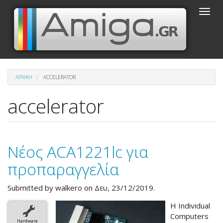
Παράκαμψη
Toggle
προς
naviga
το
κυρίως
περιεχόμενο
ΑΡΧΙΚΉ
ACCELERATOR
accelerator
Νέος ACA1221lc για
προπαραγγελία
Submitted by
walkero
on Δευ, 23/12/2019.
Η Individual
Computers
Hardware