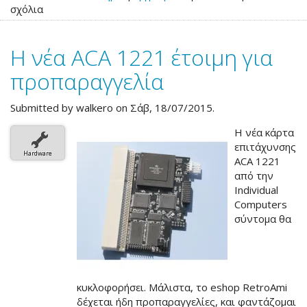
σχόλια
Νέοι
επιταχυντές
από
Η νέα ACA 1221 έτοιμη για
την
Individual
προπαραγγελία
Computers
Submitted by
walkero
on Σάβ, 18/07/2015.
Η νέα κάρτα
επιτάχυνσης
Hardware
ACA 1221
από την
Individual
Computers
σύντομα θα
κυκλοφορήσει. Μάλιστα, το eshop RetroAmi
δέχεται ήδη προπαραγγελίες, και φαντάζομαι