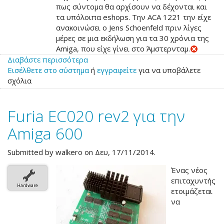
πως σύντομα θα αρχίσουν να δέχονται και
τα υπόλοιπα eshops. Την ACA 1221 την είχε
ανακοινώσει ο Jens Schoenfeld πριν λίγες
μέρες σε μια εκδήλωση για τα 30 χρόνια της
Amiga, που είχε γίνει στο Άμστερνταμ.
Διαβάστε περισσότερα
για
Εισέλθετε στο σύστημα
το
ή
εγγραφείτε
για να υποβάλετε
σχόλια
Η
νέα
ACA
Furia EC020 rev2 για την
1221
έτοιμη
Amiga 600
για
προπαραγγελία
Submitted by
walkero
on Δευ, 17/11/2014.
Ένας νέος
επιταχυντής
Hardware
ετοιμάζεται
να