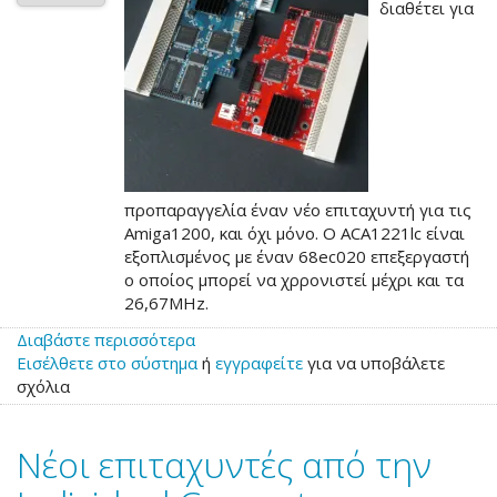
διαθέτει για
προπαραγγελία έναν νέο επιταχυντή για τις
Amiga1200, και όχι μόνο. Ο ACA1221lc είναι
εξοπλισμένος με έναν 68ec020 επεξεργαστή
ο οποίος μπορεί να χρρονιστεί μέχρι και τα
26,67MHz.
Διαβάστε περισσότερα
για
Εισέλθετε στο σύστημα
το
ή
εγγραφείτε
για να υποβάλετε
σχόλια
Νέος
ACA1221lc
για
Νέοι επιταχυντές από την
προπαραγγελία