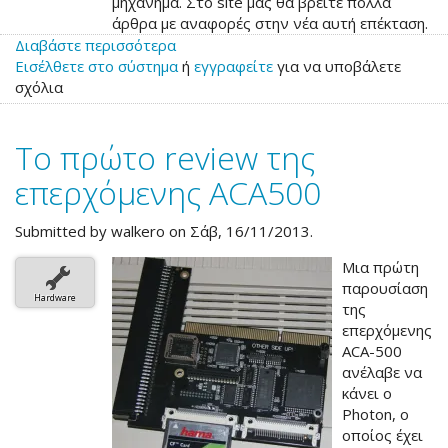
μηχάνημα. Στο site μας θα βρείτε πολλά
άρθρα με αναφορές στην νέα αυτή επέκταση.
Διαβάστε περισσότερα
για
Εισέλθετε στο σύστημα
το
ή
εγγραφείτε
για να υποβάλετε
σχόλια
ACA
500
έτοιμη
Το πρώτο review της
για
προπαραγγελία
επερχόμενης ACA500
Submitted by
walkero
on Σάβ, 16/11/2013.
Μια πρώτη
παρουσίαση
Hardware
της
επερχόμενης
ACA-500
ανέλαβε να
κάνει ο
Photon, ο
οποίος έχει