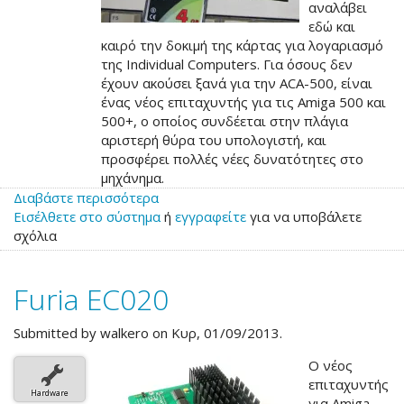
αναλάβει
εδώ και
καιρό την δοκιμή της κάρτας για λογαριασμό
της Individual Computers. Για όσους δεν
έχουν ακούσει ξανά για την ACA-500, είναι
ένας νέος επιταχυντής για τις Amiga 500 και
500+, ο οποίος συνδέεται στην πλάγια
αριστερή θύρα του υπολογιστή, και
προσφέρει πολλές νέες δυνατότητες στο
μηχάνημα.
Διαβάστε περισσότερα
για
Εισέλθετε στο σύστημα
το
ή
εγγραφείτε
για να υποβάλετε
σχόλια
Το
πρώτο
review
Furia EC020
της
επερχόμενης
ACA500
Submitted by
walkero
on Κυρ, 01/09/2013.
Ο νέος
επιταχυντής
Hardware
για Amiga