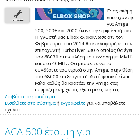
600
Ένας ακόμη
επιταχυντής
Hardware
για Amiga
500, 500+ και 2000 έκανε την εμφάνισή του.
Η γνωστή μας Elbox ανακοίνωσε ότι τον
Φεβρουάριο του 2014 θα κυκλοφορήσει τον
επιταχυντή TurboFlyer 530 ο οποίος θα έχει
τον 68030 στην πλήρη του έκδοση (με MMU)
και στα 40MHz. Θα μπορείτε να το
συνδέσετε εσωτερικά στην Amiga, στην θέση
του 68000 επεξεργαστή. Αυτό φυσικά είναι
καλό καθώς θα κρατάει την Amiga σας
συμμαζεμένη, χωρίς εξωτερικές κάρτες.
Διαβάστε περισσότερα
για
Εισέλθετε στο σύστημα
το
ή
εγγραφείτε
για να υποβάλετε
σχόλια
TurboFlyer
530
ACA 500 έτοιμη για