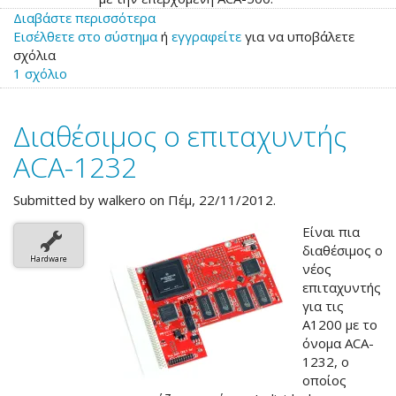
Διαβάστε περισσότερα
για
Εισέλθετε στο σύστημα
το
ή
εγγραφείτε
για να υποβάλετε
σχόλια
Διαθέσιμος
1 σχόλιο
ο
επιταχυντής
ACA-
Διαθέσιμος ο επιταχυντής
1220
ACA-1232
Submitted by
walkero
on Πέμ, 22/11/2012.
Είναι πια
διαθέσιμος ο
Hardware
νέος
επιταχυντής
για τις
A1200 με το
όνομα ACA-
1232, ο
οποίος