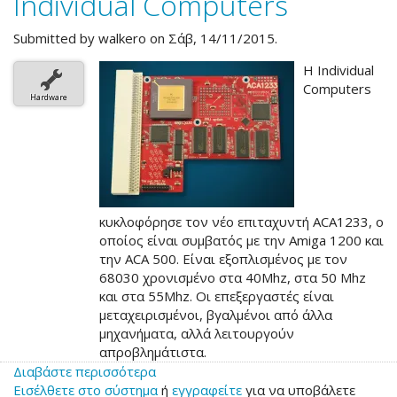
Individual Computers
Submitted by
walkero
on Σάβ, 14/11/2015.
Η Individual
Computers
Hardware
κυκλοφόρησε τον νέο επιταχυντή ACA1233, ο
οποίος είναι συμβατός με την Amiga 1200 και
την ACA 500. Είναι εξοπλισμένος με τον
68030 χρονισμένο στα 40Mhz, στα 50 Mhz
και στα 55Mhz. Οι επεξεργαστές είναι
μεταχειρισμένοι, βγαλμένοι από άλλα
μηχανήματα, αλλά λειτουργούν
απροβλημάτιστα.
Διαβάστε περισσότερα
για
Εισέλθετε στο σύστημα
το
ή
εγγραφείτε
για να υποβάλετε