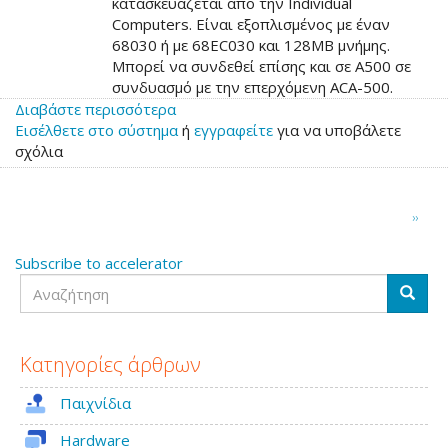
κατασκευάζεται από την Individual
Computers. Είναι εξοπλισμένος με έναν
68030 ή με 68EC030 και 128MB μνήμης.
Μπορεί να συνδεθεί επίσης και σε A500 σε
συνδυασμό με την επερχόμενη ACA-500.
Διαβάστε περισσότερα
για
Εισέλθετε στο σύστημα
το
ή
εγγραφείτε
για να υποβάλετε
σχόλια
Διαθέσιμος
ο
επιταχυντής
Σελιδοποίηση
ACA-
Next
››
page
1232
Subscribe to accelerator
Αναζήτηση
Αναζή
Κατηγορίες άρθρων
Παιχνίδια
Hardware