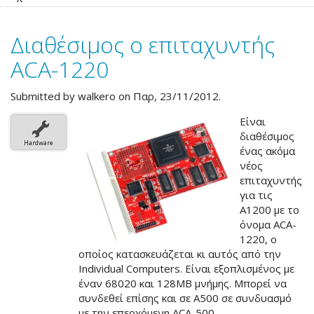
EC020
Διαθέσιμος ο επιταχυντής
ACA-1220
Submitted by
walkero
on Παρ, 23/11/2012.
Είναι
διαθέσιμος
Hardware
ένας ακόμα
νέος
επιταχυντής
για τις
A1200 με το
όνομα ACA-
1220, ο
οποίος κατασκευάζεται κι αυτός από την
Individual Computers. Είναι εξοπλισμένος με
έναν 68020 και 128MB μνήμης. Μπορεί να
συνδεθεί επίσης και σε A500 σε συνδυασμό
με την επερχόμενη ACA-500.