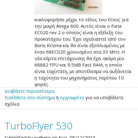
κυκλοφορήσει μέχρι το τέλος του έτους για
την μικρή Amiga 600. Αυτός είναι ο Furia
EC020 rev 2 ο οποίος είναι η εξέλιξη του
προκατόχου του. Έχει σχεδιαστεί από τον
Boris Krizma και θα είναι εξοπλισμένος με
έναν 68EC020 χρονισμένο στα 33 MHz. Η
νέα κάρτα επιτάχυνσης θα έχει ακόμα μία
68882 FPU και 9.5ΜΒ Fast RAM, η οποία
είναι ταχύτατη, με αποτέλεσμα να αυξάνεται
η ταχύτητα του μηχανήματος περίπου 10
φορές.
Διαβάστε περισσότερα
για
Εισέλθετε στο σύστημα
το
ή
εγγραφείτε
για να υποβάλετε
σχόλια
Furia
EC020
rev2
TurboFlyer 530
για
την
Amiga
Submitted by
walkero
on Κυρ, 08/12/2013.