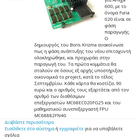
600, με το
όνομα Furia
020 είναι σε
φάση
παραγωγής.
Ο
δημιουργός του Boris Krizma ανακοίνωσε
πως η φάση ανάπτυξης του νέου επιταχυντή
ολοκληρώθηκε, και προχωράει στην
παραγωγή του. Τα πρώτα κομμάτια θα
σταλούν σε όσους εξ αρχής υποστήριξαν
οικονομικά το project, κατά το τέλος
Σεπτεμβρίου. Κάθε κάρτα θα κοστίζει 90
ευρώ και ο αριθμός τους εξαρτάται από τον
αριθμό των διαθέσιμων
επεξεργαστών MC68EC020FG25 και του
μαθηματικού συνεπεξεργαστή FPU
MC68882FN40.
Διαβάστε περισσότερα
για
Εισέλθετε στο σύστημα
το
ή
εγγραφείτε
για να υποβάλετε
σχόλια
Furia