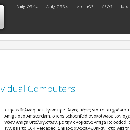
AmigaOS 4.x
AmigaOS 3.x
MorphOS
AROS
Ιστο
ividual Computers
Στην εκδήλωση που έγινε πριν λίγες μέρες για τα 30 χρόνια 
Amiga στο Amsterdam, ο Jens Schoenfeld ανακοίνωσε τον σχ
νέων Amiga υπολογιστών, με την ονομασία Amiga Reloaded,
έγινε με το C64 Reloaded. Σήμερα ανακοινώθηκαν, στο wiki τη