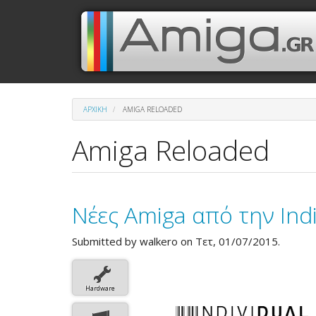
Παράκαμψη
Μενού
Κεντρική
προς
το
λογαριασμού
πλοήγηση
κυρίως
περιεχόμενο
χρήστη
ΑΡΧΙΚΉ
AMIGA RELOADED
Amiga Reloaded
Νέες Amiga από την Ind
Submitted by
walkero
on Τετ, 01/07/2015.
Hardware