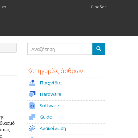
ρικά
Είσοδος
Αναζήτηση
Αναζήτηση
Κατηγορίες άρθρων
Παιχνίδια
Hardware
Software
της
Guide
εδιασμό
Ανακοίνωση
 όπως
ς