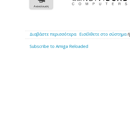
Ανακοίνωση
Διαβάστε περισσότερα
για
Εισέλθετε στο σύστημα
το
Subscribe to Amiga Reloaded
Νέες
Amiga
από
την
Individual
Computers