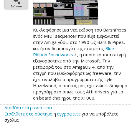
Software
Κυκλοφόρησε μια νέα έκδοση του BarsnPipes,
ενός MIDI sequencer που είχε εμφανιστεί
στην Amiga γύρω στο 1990 ως Bars & Pipes,
και ήταν δημιουργία της εταιρείας
Blue
Ribbon
Soundworks
, η οποία κάποια στιγμή
εξαγοράστηκε από την Microsoft. Την
μεταφορά του στο AmigaOS 4, από την
στιγμή που κυκλοφόρησε ως freeware, την
έχει αναλάβει ο προγραμματιστής Lyle
Hazelwood, ο οποίος μας έχει δώσει διάφορα
προγράμματα όπως τους AHI drivers για το
on board chip ήχου της X1000.
Διαβάστε περισσότερα
για
Εισέλθετε στο σύστημα
το
ή
εγγραφείτε
για να υποβάλετε
σχόλια
BarsnPipes
0.9.98