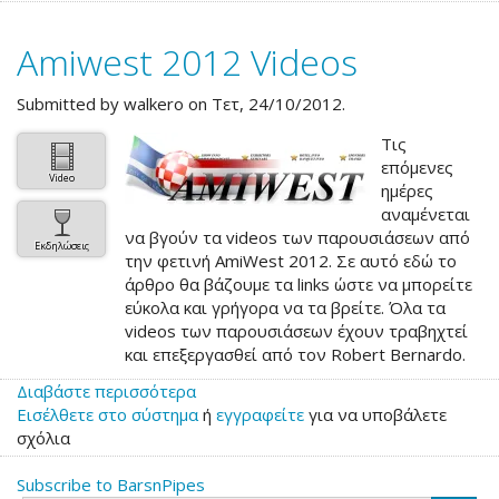
&
Pipes
Amiwest 2012 Videos
0.7.1
Submitted by
walkero
on Τετ, 24/10/2012.
Τις
επόμενες
Video
ημέρες
αναμένεται
να βγούν τα videos των παρουσιάσεων από
Εκδηλώσεις
την φετινή AmiWest 2012. Σε αυτό εδώ το
άρθρο θα βάζουμε τα links ώστε να μπορείτε
εύκολα και γρήγορα να τα βρείτε. Όλα τα
videos των παρουσιάσεων έχουν τραβηχτεί
και επεξεργασθεί από τον Robert Bernardo.
Διαβάστε περισσότερα
για
Εισέλθετε στο σύστημα
το
ή
εγγραφείτε
για να υποβάλετε
σχόλια
Amiwest
2012
Subscribe to BarsnPipes
Videos