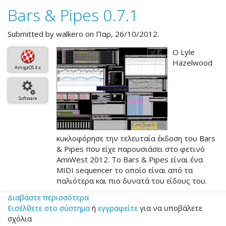
Bars & Pipes 0.7.1
Submitted by
walkero
on Παρ, 26/10/2012.
Ο Lyle
Hazelwood
AmigaOS 4.x
Software
κυκλοφόρησε την τελευταία έκδοση του Bars
& Pipes που είχε παρουσιάσει στο φετινό
AmiWest 2012. Το Bars & Pipes είναι ένα
MIDI sequencer το οποίο είναι από τα
παλιότερα και πιο δυνατά του είδους του.
Διαβάστε περισσότερα
για
Εισέλθετε στο σύστημα
το
ή
εγγραφείτε
για να υποβάλετε
σχόλια
Bars