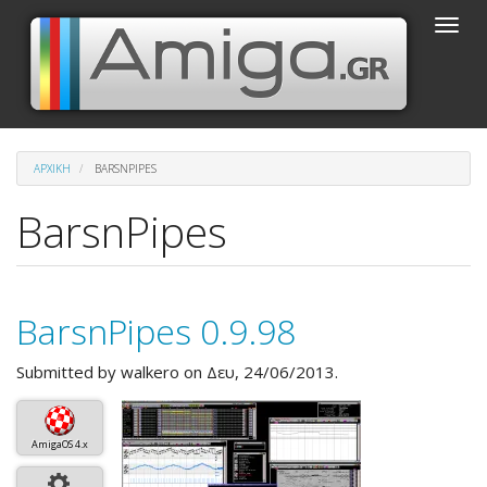
Παράκαμψη
Toggle
προς
naviga
το
κυρίως
περιεχόμενο
ΑΡΧΙΚΉ
BARSNPIPES
BarsnPipes
BarsnPipes 0.9.98
Submitted by
walkero
on Δευ, 24/06/2013.
AmigaOS 4.x