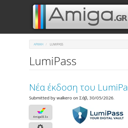
Παράκαμψη
Μενού
Κεντρική
προς
το
λογαριασμού
πλοήγηση
κυρίως
περιεχόμενο
χρήστη
ΑΡΧΙΚΉ
LUMIPASS
LumiPass
Νέα έκδοση του LumiPa
Submitted by
walkero
on Σάβ, 30/05/2026.
AmigaOS 3.x