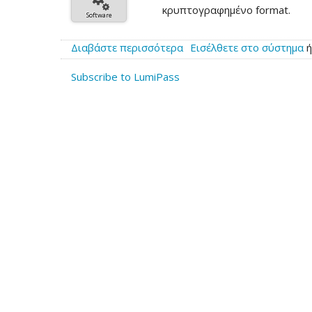
κρυπτογραφημένο format.
Software
Διαβάστε περισσότερα
για
Εισέλθετε στο σύστημα
το
Subscribe to LumiPass
Νέα
έκδοση
του
LumiPass