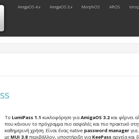
AmigaOS 4.x
AmigaOS 3.x
MorphOS
AROS
Ιστο
ss
Το
LumiPass 1.1
κυκλοφόρησε για
AmigaOS 3.2
και φέρνει α
που κάνουν το πρόγραμμα πιο ασφαλές και πιο πρακτικό στη
καθημερινή χρήση. Είναι ένας native
password manager
για 
με
MUI 3.8
περιβάλλον, υποστήριξη για
KeePass
αρχεία και δ