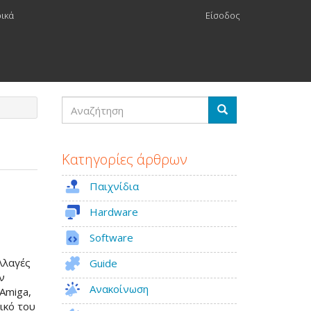
ρικά
Είσοδος
Αναζήτηση
Αναζήτηση
Κατηγορίες άρθρων
Παιχνίδια
Hardware
Software
λλαγές
Guide
ν
Ανακοίνωση
Amiga,
ικό του