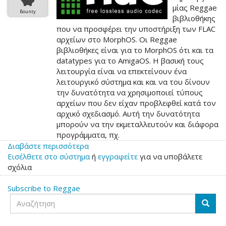
μίας Reggae
Bounty
βιβλιοθήκης
που να προσφέρει την υποστήριξη των FLAC
αρχείων στο MorphOS. Οι Reggae
βιβλιοθήκες είναι για το MorphOS ότι και τα
datatypes για το AmigaOS. Η βασική τους
λειτουργία είναι να επεκτείνουν ένα
λειτουργικό σύστημα και και να του δίνουν
την δυνατότητα να χρησιμοποιεί τύπους
αρχείων που δεν είχαν προβλεφθεί κατά τον
αρχικό σχεδιασμό. Αυτή την δυνατότητα
μπορούν να την εκμεταλλευτούν και διάφορα
προγράμματα, πχ.
Διαβάστε περισσότερα
για
Εισέλθετε στο σύστημα
το
ή
εγγραφείτε
για να υποβάλετε
σχόλια
FLAC
bounty
Subscribe to Reggae
για
Αναζήτηση
το
Αναζή
MorphOS