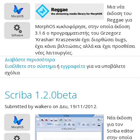
Μια νέα
έκδοση του
MorphOS
Reggae για
MorphOS κυκλοφόρησε, στην οποία έκδοση
3.1.6 ο προγραμματιστής του Grzegorz
Software
'Krashan' Kraszewski έχει διορθώσει bugs,
έχει κάνει βελτιώσεις αλλά και έχει προσθέσει
νέες λειτουργίες.
Διαβάστε περισσότερα
για
Εισέλθετε στο σύστημα
το
ή
εγγραφείτε
για να υποβάλετε
σχόλια
Reggae
3.1.6
Scriba 1.2.0beta
Submitted by
walkero
on Δευ, 19/11/2012.
Νέα έκδοση
για τον
MorphOS
Scriba editor
στην οποία