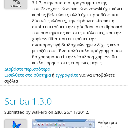
3.1.7, στην οποία ο προγραμματιστής
Software
του Grzegorz 'Krashan' Kraszewski έχει κάνει
κυρίως βελτιώσεις αλλά έχει προσθέσει και
δύο νέες κλάσεις, την clipboard.stream, η
οποία επιτρέπει την πρόσβαση στο clipboard
του συστήματος και στις υπόλοιπες, και την
gapless.filter που επιτρέπει την
αναπαραγωγή διαδοχικών ήχων δίχως κενό
μεταξύ τους. Ένα πολύ απλό πρόγραμμα που
θα χρησιμοποιεί την νέα κλάση gapless θα
κυκλοφορήσει στις επόμενες μέρες.
Διαβάστε περισσότερα
για
Εισέλθετε στο σύστημα
το
ή
εγγραφείτε
για να υποβάλετε
σχόλια
Reggae
3.1.7
Scriba 1.3.0
Submitted by
walkero
on Δευ, 26/11/2012.
Ακόμα μια