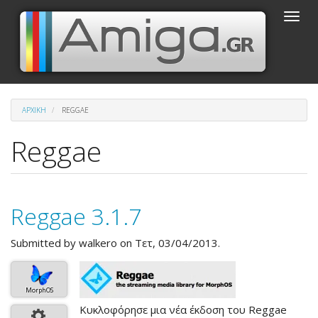
Παράκαμψη
Toggle
προς
naviga
το
κυρίως
περιεχόμενο
ΑΡΧΙΚΉ
REGGAE
Reggae
Reggae 3.1.7
Submitted by
walkero
on Τετ, 03/04/2013.
MorphOS
Κυκλοφόρησε μια νέα έκδοση του Reggae