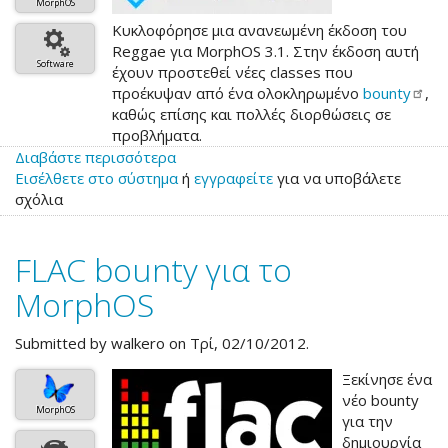
MorphOS
Κυκλοφόρησε μια ανανεωμένη έκδοση του
Reggae για MorphOS 3.1. Στην έκδοση αυτή
Software
έχουν προστεθεί νέες classes που
προέκυψαν από ένα ολοκληρωμένο
bounty
,
καθώς επίσης και πολλές διορθώσεις σε
προβλήματα.
Διαβάστε περισσότερα
για
Εισέλθετε στο σύστημα
το
ή
εγγραφείτε
για να υποβάλετε
σχόλια
Reggae
3.1.5
FLAC bounty για το
MorphOS
Submitted by
walkero
on Τρί, 02/10/2012.
Ξεκίνησε ένα
νέο bounty
MorphOS
για την
δημιουργία