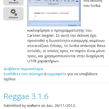
νέα έκδοση
MorphOS
του Scriba
Software
κυκλοφόρησε ο προγραμματιστής του
Carsten Siegner. Σε αυτή την έκδοση έχει
προστεθεί η δυνατότητα εισαγωγής κειμένων
στα κινέζικα. Επίσης, το Scriba απέκτησε Rexx
εντολές, οι οποίες προς το παρόν είναι μόνο
τρεις, και χρησιμοποιούνται στην διαχείριση
UTF8 χαρακτήρων.
Διαβάστε περισσότερα
για
Εισέλθετε στο σύστημα
το
ή
εγγραφείτε
για να υποβάλετε
σχόλια
Scriba
1.3.0
Reggae 3.1.6
Submitted by
walkero
on Δευ, 26/11/2012.