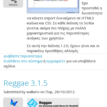
έχει
Software
προστεθεί η
δυνατότητα
να κάνετε export ένα κείμενο σε HTML5
κώδικα και CSS. Σε κάθε έκδοση το Scriba
γίνεται ακόμα πιο πλήρης με πολλά
χαρακτηριστικά για τις περισσότερες
ανάγκες των χρηστών.
Σε αυτή την έκδοση 1.2.0, έχουν γίνει και οι
παρακάτω προσθήκες-αλλαγές:
Διαβάστε περισσότερα
για
Εισέλθετε στο σύστημα
το
ή
εγγραφείτε
για να υποβάλετε
σχόλια
Scriba
1.2.0beta
Reggae 3.1.5
Submitted by
walkero
on Παρ, 26/10/2012.