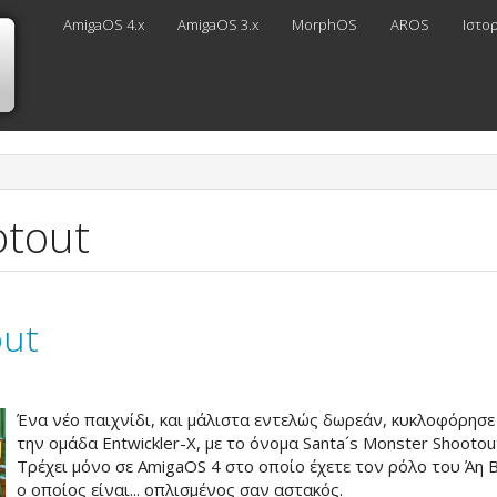
AmigaOS 4.x
AmigaOS 3.x
MorphOS
AROS
Ιστο
otout
out
Ένα νέο παιχνίδι, και μάλιστα εντελώς δωρεάν, κυκλοφόρησε
την ομάδα Εntwickler-Χ, με το όνομα Santa´s Monster Shootou
Τρέχει μόνο σε AmigaOS 4 στο οποίο έχετε τον ρόλο του Άη 
ο οποίος είναι... οπλισμένος σαν αστακός.