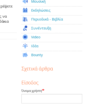
Μουσική
στρέψετε
Εκδηλώσεις
ς να
Περιοδικά - Βιβλία
δάκια
Συνέντευξη
Video
Ιδέα
Bounty
Σχετικά άρθρα
Είσοδος
Όνομα χρήστη