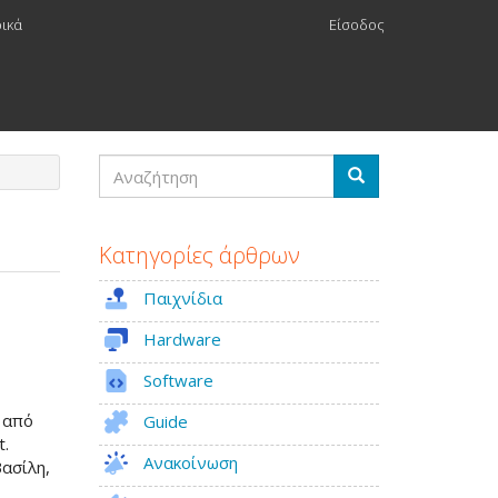
ρικά
Είσοδος
Αναζήτηση
Αναζήτηση
Κατηγορίες άρθρων
Παιχνίδια
Hardware
Software
 από
Guide
t.
Ανακοίνωση
Βασίλη,