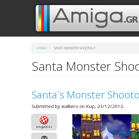
Παράκαμψη
Μενού
Κεντρική
προς
το
λογαριασμού
πλοήγηση
κυρίως
περιεχόμενο
χρήστη
ΑΡΧΙΚΉ
SANTA MONSTER SHOOTOUT
Santa Monster Sho
Santa´s Monster Shoot
Submitted by
walkero
on Κυρ, 23/12/2012.
AmigaOS 4.x