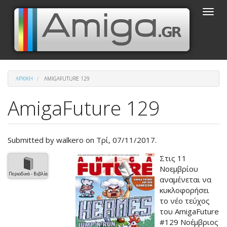
Παράκαμψη
Toggle
προς
naviga
το
κυρίως
περιεχόμενο
ΑΡΧΙΚΉ
AMIGAFUTURE 129
AmigaFuture 129
Submitted by
walkero
on Τρί, 07/11/2017.
Βασική
Στις 11
εικόνα
Νοεμβρίου
Περιοδικά - Βιβλία
του
αναμένεται να
άρθρου
κυκλοφορήσει
το νέο τεύχος
του AmigaFuture
#129 Νοέμβριος