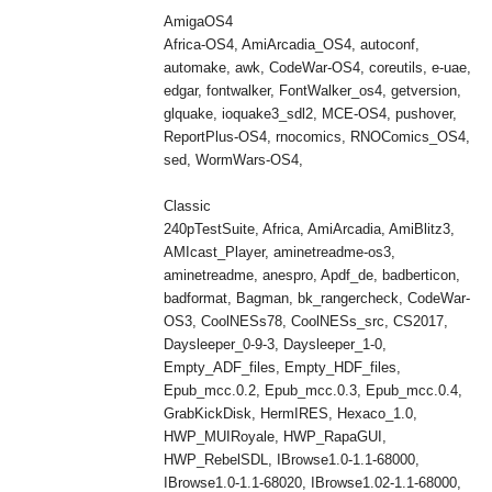
AmigaOS4
Africa-OS4, AmiArcadia_OS4, autoconf,
automake, awk, CodeWar-OS4, coreutils, e-uae,
edgar, fontwalker, FontWalker_os4, getversion,
glquake, ioquake3_sdl2, MCE-OS4, pushover,
ReportPlus-OS4, rnocomics, RNOComics_OS4,
sed, WormWars-OS4,
Classic
240pTestSuite, Africa, AmiArcadia, AmiBlitz3,
AMIcast_Player, aminetreadme-os3,
aminetreadme, anespro, Apdf_de, badberticon,
badformat, Bagman, bk_rangercheck, CodeWar-
OS3, CoolNESs78, CoolNESs_src, CS2017,
Daysleeper_0-9-3, Daysleeper_1-0,
Empty_ADF_files, Empty_HDF_files,
Epub_mcc.0.2, Epub_mcc.0.3, Epub_mcc.0.4,
GrabKickDisk, HermIRES, Hexaco_1.0,
HWP_MUIRoyale, HWP_RapaGUI,
HWP_RebelSDL, IBrowse1.0-1.1-68000,
IBrowse1.0-1.1-68020, IBrowse1.02-1.1-68000,