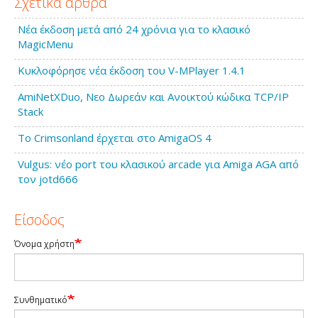
Σχετικά άρθρα
Νέα έκδοση μετά από 24 χρόνια για το κλασικό
MagicMenu
Κυκλοφόρησε νέα έκδοση του V-MPlayer 1.4.1
AmiNetXDuo, Νεο Δωρεάν και Ανοικτού κώδικα TCP/IP
Stack
Το Crimsonland έρχεται στο AmigaOS 4
Vulgus: νέο port του κλασικού arcade για Amiga AGA από
τον jotd666
Είσοδος
Όνομα χρήστη
Συνθηματικό