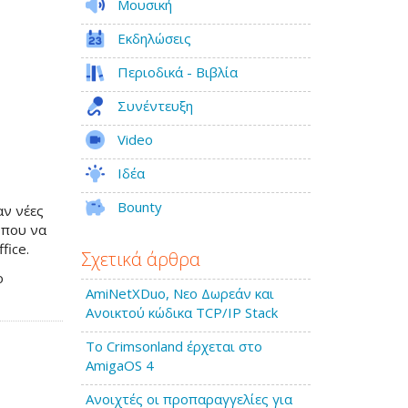
Μουσική
Εκδηλώσεις
Περιοδικά - Βιβλία
Συνέντευξη
Video
Ιδέα
Bounty
αν νέες
 που να
fice.
Σχετικά άρθρα
ο
AmiNetXDuo, Νεο Δωρεάν και
Ανοικτού κώδικα TCP/IP Stack
Το Crimsonland έρχεται στο
AmigaOS 4
Ανοιχτές οι προπαραγγελίες για