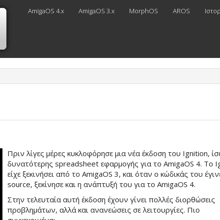
AmigaOS 4.x
AmigaOS 3.x
MorphOS
AROS
Ιστο
Πριν λίγες μέρες κυκλοφόρησε μια νέα έκδοση του Ignition, ί
δυνατότερης spreadsheet εφαρμογής για το AmigaOS 4. Το Ig
είχε ξεκινήσει από το AmigaOS 3, και όταν ο κώδικάς του έγι
source, ξεκίνησε και η ανάπτυξή του για το AmigaOS 4.
Στην τελευταία αυτή έκδοση έχουν γίνει πολλές διορθώσεις
προβλημάτων, αλλά και ανανεώσεις σε λειτουργίες. Πιο