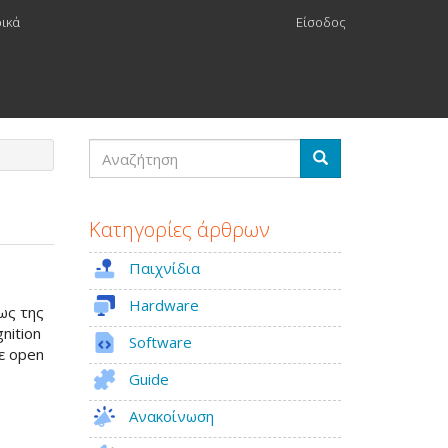
ρικά
Είσοδος
Αναζήτηση
Αναζήτηση
Κατηγορίες άρθρων
Παιχνίδια
Hardware
σως της
nition
Software
νε open
Guide
Ανακοίνωση