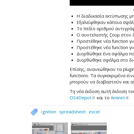
Η διαδικασία εκτύπωσης μπ
Εξαλείφθηκαν κάποια σφάλ
Το πεδίο αριθμού αντιγρά
Ο συντελεστής ζουμ στον δ
Προστέθηκε νέα function γ
Προστέθηκε νέα function γ
Διορθώθηκε ένα σφάλμα που
Διορθώθηκε σφάλμα στο δι
Επίσης, ανανεώθηκαν τα plugi
functions. Τα συγκεκριμένα εί
μπορούν να διαβαστούν και από
Τη νέα έκδοση αυτή έκδοση του
OS4Depot
και το
Aminet
.
Ignition
spreadsheet
excel