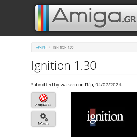
Παράκαμψη
Μενού
Κεντρική
προς
το
λογαριασμού
πλοήγηση
κυρίως
περιεχόμενο
χρήστη
ΑΡΧΙΚΉ
IGNITION 1.30
Ignition 1.30
Submitted by
walkero
on Πέμ, 04/07/2024.
Βασική
εικόνα
AmigaOS 4.x
του
άρθρου
Software