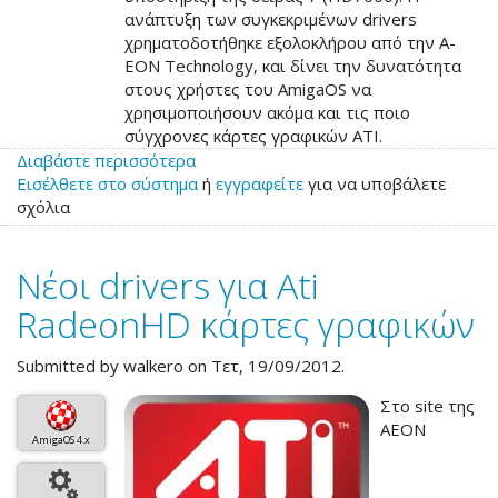
ανάπτυξη των συγκεκριμένων drivers
χρηματοδοτήθηκε εξολοκλήρου από την A-
EON Technology, και δίνει την δυνατότητα
στους χρήστες του AmigaOS να
χρησιμοποιήσουν ακόμα και τις ποιο
σύγχρονες κάρτες γραφικών ATI.
Διαβάστε περισσότερα
για
Εισέλθετε στο σύστημα
το
ή
εγγραφείτε
για να υποβάλετε
σχόλια
Νέοι
drivers
για
Νέοι drivers για Ati
ATI
RadeonHD
RadeonHD κάρτες γραφικών
με
υποστήριξη
Submitted by
walkero
on Τετ, 19/09/2012.
Series
7
Στο site της
AEON
AmigaOS 4.x