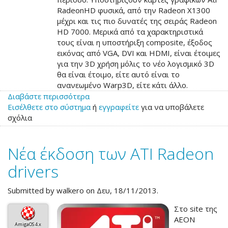
RadeonHD φυσικά, από την Radeon X1300
μέχρι και τις πιο δυνατές της σειράς Radeon
HD 7000. Μερικά από τα χαρακτηριστικά
τους είναι η υποστήριξη composite, έξοδος
εικόνας από VGA, DVI και HDMI, είναι έτοιμες
για την 3D χρήση μόλις το νέο λογισμικό 3D
θα είναι έτοιμο, είτε αυτό είναι το
ανανεωμένο Warp3D, είτε κάτι άλλο.
Διαβάστε περισσότερα
για
Εισέλθετε στο σύστημα
το
ή
εγγραφείτε
για να υποβάλετε
σχόλια
ATI
Radeon
drivers
Νέα έκδοση των ATI Radeon
1.0
drivers
Submitted by
walkero
on Δευ, 18/11/2013.
Στο site της
AEON
AmigaOS 4.x