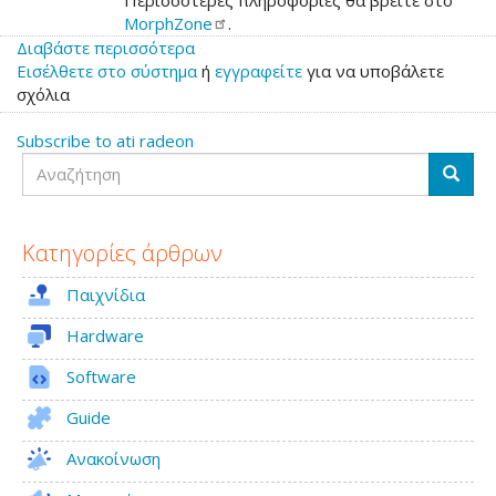
MorphZone
.
Διαβάστε περισσότερα
για
Εισέλθετε στο σύστημα
το
ή
εγγραφείτε
για να υποβάλετε
σχόλια
Δωρεά
2000€
Subscribe to ati radeon
σε
Αναζήτηση
MorphOS
Αναζή
Developer
Κατηγορίες άρθρων
Παιχνίδια
Hardware
Software
Guide
Ανακοίνωση