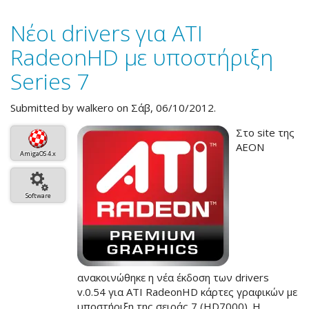
των
Νέοι drivers για ATI
ATI
Radeon
RadeonHD με υποστήριξη
drivers
Series 7
Submitted by
walkero
on Σάβ, 06/10/2012.
Στο site της
AEON
AmigaOS 4.x
Software
ανακοινώθηκε η νέα έκδοση των drivers
v.0.54 για ATI RadeonHD κάρτες γραφικών με
υποστήριξη της σειράς 7 (HD7000). Η