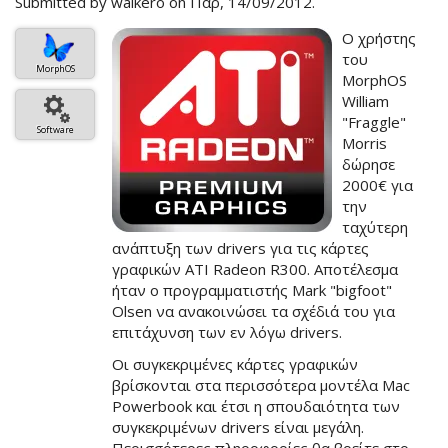
Submitted by
walkero
on Παρ, 14/09/2012.
O χρήστης
του
MorphOS
MorphOS
William
"Fraggle"
Software
Morris
δώρησε
2000€ για
την
ταχύτερη
ανάπτυξη των drivers για τις κάρτες
γραφικών ATI Radeon R300. Αποτέλεσμα
ήταν ο προγραμματιστής Mark "bigfoot"
Olsen να ανακοινώσει τα σχέδιά του για
επιτάχυνση των εν λόγω drivers.
Οι συγκεκριμένες κάρτες γραφικών
βρίσκονται στα περισσότερα μοντέλα Mac
Powerbook και έτσι η σπουδαιότητα των
συγκεκριμένων drivers είναι μεγάλη.
Περισσότερες πληροφορίες θα βρείτε στο