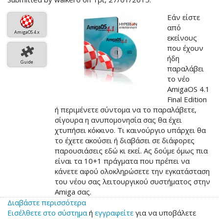
Εάν είστε
από
AmigaOS 4.x
εκείνους
που έχουν
ήδη
Guide
παραλάβει
το νέο
AmigaOS 4.1
Final Edition
ή περιμένετε σύντομα να το παραλάβετε,
σίγουρα η ανυπομονησία σας θα έχει
χτυπήσει κόκκινο. Τι καινούργιο υπάρχει θα
το έχετε ακούσει ή διαβάσει σε διάφορες
παρουσιάσεις εδώ κι εκεί. Ας δούμε όμως πια
είναι τα 10+1 πράγματα που πρέπει να
κάνετε αφού ολοκληρώσετε την εγκατάσταση
του νέου σας λειτουργικού συστήματος στην
Amiga σας.
Διαβάστε περισσότερα
για
Εισέλθετε στο σύστημα
το
ή
εγγραφείτε
για να υποβάλετε