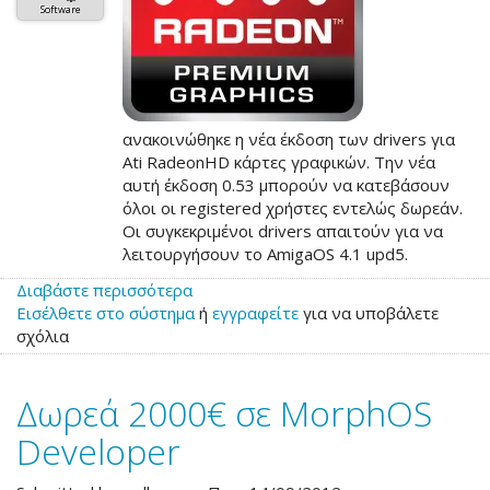
Software
ανακοινώθηκε η νέα έκδοση των drivers για
Ati RadeonHD κάρτες γραφικών. Την νέα
αυτή έκδοση 0.53 μπορούν να κατεβάσουν
όλοι οι registered χρήστες εντελώς δωρεάν.
Οι συγκεκριμένοι drivers απαιτούν για να
λειτουργήσουν το AmigaOS 4.1 upd5.
Διαβάστε περισσότερα
για
Εισέλθετε στο σύστημα
το
ή
εγγραφείτε
για να υποβάλετε
σχόλια
Νέοι
drivers
για
Δωρεά 2000€ σε MorphOS
Ati
RadeonHD
Developer
κάρτες
γραφικών