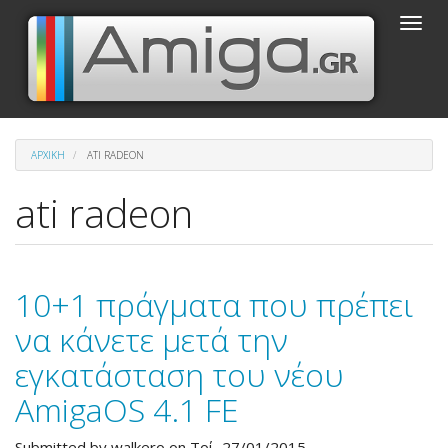
Παράκαμψη
Toggle
προς
naviga
το
κυρίως
περιεχόμενο
ΑΡΧΙΚΉ
ATI RADEON
ati radeon
10+1 πράγματα που πρέπει
να κάνετε μετά την
εγκατάσταση του νέου
AmigaOS 4.1 FE
Submitted by
walkero
on Τρί, 27/01/2015.