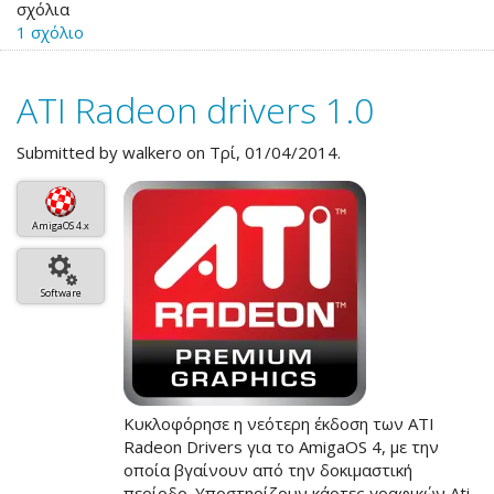
σχόλια
10+1
1 σχόλιο
πράγματα
που
πρέπει
ATI Radeon drivers 1.0
να
κάνετε
μετά
Submitted by
walkero
on Τρί, 01/04/2014.
την
εγκατάσταση
του
AmigaOS 4.x
νέου
AmigaOS
4.1
Software
FE
Κυκλοφόρησε η νεότερη έκδοση των ATI
Radeon Drivers για το AmigaOS 4, με την
οποία βγαίνουν από την δοκιμαστική
περίοδο. Υποστηρίζουν κάρτες γραφικών Ati