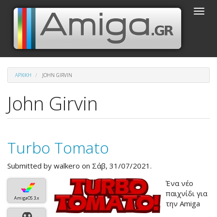
Παράκαμψη
Toggle
προς
naviga
το
κυρίως
περιεχόμενο
ΑΡΧΙΚΉ
JOHN GIRVIN
John Girvin
Turbo Tomato
Submitted by
walkero
on Σάβ, 31/07/2021.
Ένα νέο
παιχνίδι για
AmigaOS 3.x
την Amiga