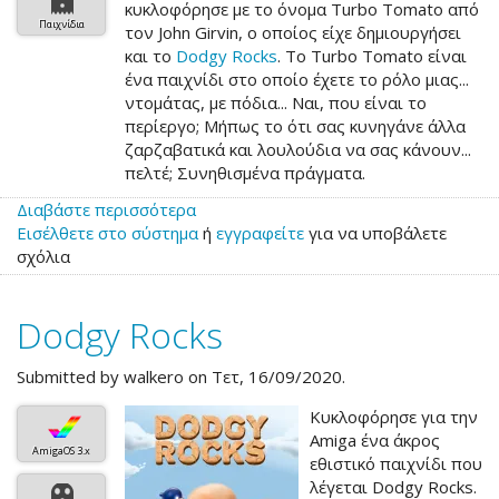
κυκλοφόρησε με το όνομα Turbo Tomato από
Παιχνίδια
τον John Girvin, ο οποίος είχε δημιουργήσει
και το
Dodgy Rocks
. To Turbo Tomato είναι
ένα παιχνίδι στο οποίο έχετε το ρόλο μιας...
ντομάτας, με πόδια... Ναι, που είναι το
περίεργο; Μήπως το ότι σας κυνηγάνε άλλα
ζαρζαβατικά και λουλούδια να σας κάνουν...
πελτέ; Συνηθισμένα πράγματα.
Διαβάστε περισσότερα
για
Εισέλθετε στο σύστημα
το
ή
εγγραφείτε
για να υποβάλετε
σχόλια
Turbo
Tomato
Dodgy Rocks
Submitted by
walkero
on Τετ, 16/09/2020.
Κυκλοφόρησε για την
Amiga ένα άκρος
AmigaOS 3.x
εθιστικό παιχνίδι που
λέγεται Dodgy Rocks.