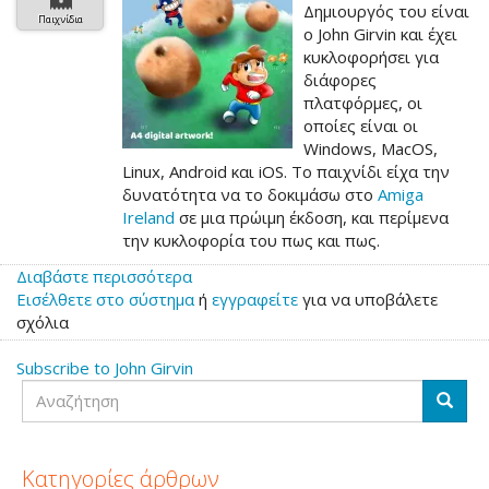
Δημιουργός του είναι
Παιχνίδια
ο John Girvin και έχει
κυκλοφορήσει για
διάφορες
πλατφόρμες, οι
οποίες είναι οι
Windows, MacOS,
Linux, Android και iOS. Το παιχνίδι είχα την
δυνατότητα να το δοκιμάσω στο
Amiga
Ireland
σε μια πρώιμη έκδοση, και περίμενα
την κυκλοφορία του πως και πως.
Διαβάστε περισσότερα
για
Εισέλθετε στο σύστημα
το
ή
εγγραφείτε
για να υποβάλετε
σχόλια
Dodgy
Rocks
Subscribe to John Girvin
Αναζήτηση
Αναζή
Κατηγορίες άρθρων