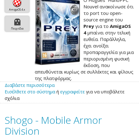
Ο Hugues “HunoPPC”
Nouvel ανακοίνωσε ότι
AmigaOS 4.x
το port του open-
source engine του
Prey
για το
AmigaOS
Παιχνίδια
4
μπαίνει στην τελική
ευθεία. Παράλληλα,
έχει ανοίξει
προπαραγγελία για μια
περιορισμένη φυσική
έκδοση, που
απευθύνεται κυρίως σε συλλέκτες και φίλους
της πλατφόρμας.
Διαβάστε περισσότερα
για
Εισέλθετε στο σύστημα
το
ή
εγγραφείτε
για να υποβάλετε
σχόλια
Ανοιχτές
οι
προπαραγγελίες
Shogo - Mobile Armor
για
τη
Division
φυσική
έκδοση