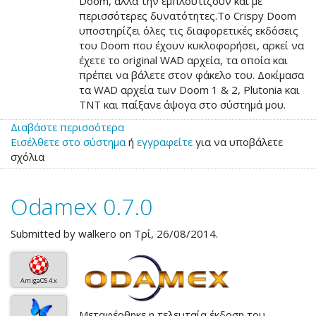
Doom, αλλά την εμπλουτίζουν και με
περισσότερες δυνατότητες.Το Crispy Doom
υποστηρίζει όλες τις διαφορετικές εκδόσεις
του Doom που έχουν κυκλοφορήσει, αρκεί να
έχετε το original WAD αρχεία, τα οποία και
πρέπει να βάλετε στον φάκελο του. Δοκίμασα
τα WAD αρχεία των Doom 1 & 2, Plutonia και
TNT και παίξανε άψογα στο σύστημά μου.
Διαβάστε περισσότερα
για
Εισέλθετε στο σύστημα
το
ή
εγγραφείτε
για να υποβάλετε
σχόλια
Crispy
Doom
Odamex 0.7.0
Submitted by
walkero
on Τρί, 26/08/2014.
AmigaOS 4.x
Μεταφέρθηκε η τελευταία έκδοση του