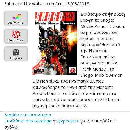
Submitted by
walkero
on Δευ, 18/03/2019.
του
Prey
Διαθέσιμο σε ψηφιακή
μορφή το Shogo:
AmigaOS 3.x
Mobile Armor Division,
σε μια ανανεωμένη
έκδοση, η οποία
AmigaOS 4.x
δημιουργήθηκε από
την Hyperion
Entertainment σε
Παιχνίδια
συνεργασία με τον
Frank Menzel. Το
Shogo: Mobile Armor
Division είναι ένα FPS παιχνίδι που
κυκλοφόρησε το 1998 από την Monolith
Productions, το οποίο ήταν και το πρώτο
παιχνίδι που χρησιμοποιούσε την Lithtech
μηχανή τριών διαστάσεων.
Διαβάστε περισσότερα
για
Εισέλθετε στο σύστημα
το
ή
εγγραφείτε
για να υποβάλετε
σχόλια
Shogo