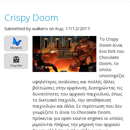
-
Mobile
Crispy Doom
Armor
Division
Submitted by
walkero
on Κυρ, 17/12/2017.
Το Crispy
Doom είναι
MorphOS
ένα fork του
Chocolate
Doom, το
Παιχνίδια
οποίο
υποστηρίζει
υψηλότερες αναλύσεις και πολλές άλλες
βελτιώσεις στην εμφάνιση, διατηρώντας τις
δυνατότητες του αρχικού παιχνιδιού, όπως
το δικτυακό παιχνίδι, την αποθήκευση
παιχνιδιών και άλλα. Σε περίπτωση που δεν
γνωρίζετε τι είναι το Chocolate Doom,
πρόκειται για open source engines οι οποίες
μιμούνται πλήρως την μηχανή του αρχικού