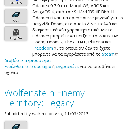
MorphOS
Odamex 0.7.0 στο MorphOS, AROS και
AmigaOS 4, από τον Szilárd 'BSzili' Biró. Η
Odamex είναι μια open source μηχανή για το
Aros
παιχνίδι Doom, στο οποίο δίνει πολλά και
διαφορετικά νέα χαρακτηριστικά. Με το
Odamex μπορείτε να παίξετε τα WADs των
Παιχνίδια
Doom, Doom 2, Chex, TNT, Plutonia και
Freedoom
, τα οποία αν δεν τα έχετε
μπορείτε να τα αγοράσετε από το
Steam
.
Διαβάστε περισσότερα
για
Εισέλθετε στο σύστημα
το
ή
εγγραφείτε
για να υποβάλετε
σχόλια
Odamex
0.7.0
Wolfenstein Enemy
Territory: Legacy
Submitted by
walkero
on Δευ, 11/03/2013.