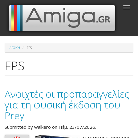
Παράκαμψη
Toggle
προς
naviga
το
κυρίως
περιεχόμενο
ΑΡΧΙΚΉ
FPS
FPS
Ανοιχτές οι προπαραγγελίες
για τη φυσική έκδοση του
Prey
Submitted by
walkero
on Πέμ, 23/07/2026.