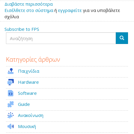
Διαβάστε περισσότερα
για
Εισέλθετε στο σύστημα
το
ή
εγγραφείτε
για να υποβάλετε
σχόλια
Wolfenstein
Enemy
Subscribe to FPS
Territory:
Αναζήτηση
Legacy
Αναζή
Κατηγορίες άρθρων
Παιχνίδια
Hardware
Software
Guide
Ανακοίνωση
Μουσική