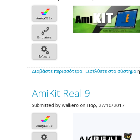
AmigaOS 3.x
Emulators
Software
Διαβάστε περισσότερα
για
Εισέλθετε στο σύστημα
το
Κυκλοφόρησε
AmiKit Real 9
το
νέο
AmiKit
Submitted by
walkero
on Παρ, 27/10/2017.
XE
AmigaOS 3.x