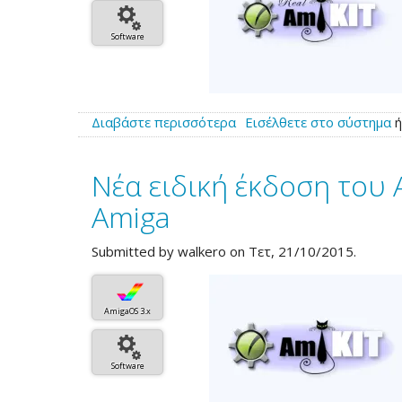
Software
Διαβάστε περισσότερα
για
Εισέλθετε στο σύστημα
το
AmiKit
Νέα ειδική έκδοση του A
Real
8.7
Amiga
Submitted by
walkero
on Τετ, 21/10/2015.
AmigaOS 3.x
Software