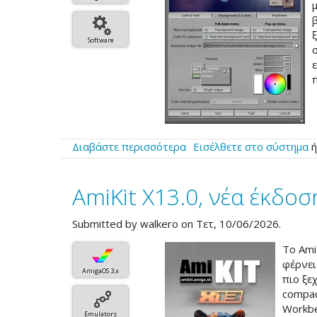
Software
Διαβάστε περισσότερα
για
Εισέλθετε στο σύστημα
το
Νέα
AmiKit X13.0, νέα έκδο
έκδοση
μετά
από
Submitted by
walkero
on Τετ, 10/06/2026.
24
Το Ami
χρόνια
φέρνει
για
AmigaOS 3.x
πιο ξε
το
compac
κλασικό
Workbe
MagicMenu
Emulators