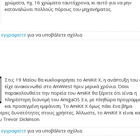
χρώματα, πχ. 16 χρώματα ταυτόχρονα, κι αυτό για να μην
καταναλώνει πολλούς πόρους του μηχανήματος.
ή
εγγραφείτε
για να υποβάλετε σχόλια
Στις 19 Μαΐου θα κυκλοφορήσει το AmiKit X, η ανάπτυξη του
είχε ανακοινωθεί στο AmiWest πριν μερικά χρόνια. Όσοι
παρακολουθείτε την πορεία του AmiKit θα ξέρετε ότι είναι η
πληρέστερη διανομή του AmigaOS 3.x, με πληθώρα προγραμ
και προσεγμένη εμφάνιση. Το AmiKit X όμως πάει ένα βήμα
ρες δυνατότητες στους χρήστες. Άλλωστε, το AmiKit X είναι κα
ου Trevor Dickinson.
ή
εγγραφείτε
για να υποβάλετε σχόλια