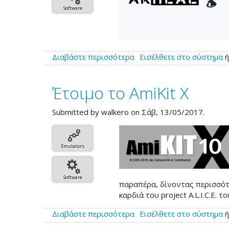
Software
Διαβάστε περισσότερα
για
Εισέλθετε στο σύστημα
το
AmiKit
Έτοιμο το AmiKit X
Real
9
Submitted by
walkero
on Σάβ, 13/05/2017.
Emulators
Software
παραπέρα, δίνοντας περισσότε
καρδιά του project A.L.I.C.E. τ
Διαβάστε περισσότερα
για
Εισέλθετε στο σύστημα
το