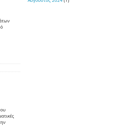
Αύγουστος 2024
(1)
μάτων
ρό
του
ματικές
την