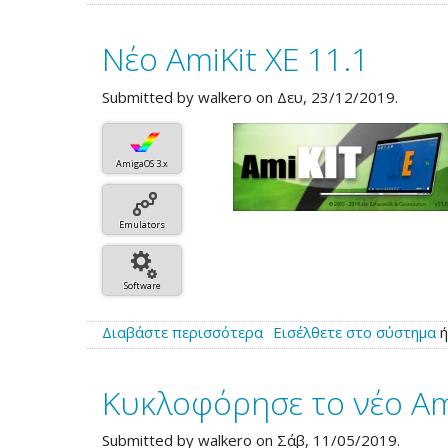
το
AmiKit
Νέο AmiKit XE 11.1
XE
για
Raspberry
Submitted by
walkero
on Δευ, 23/12/2019.
Pi
4
και
AmigaOS 3.x
400
Emulators
Software
Διαβάστε περισσότερα
για
Εισέλθετε στο σύστημα
το
Νέο
Κυκλοφόρησε το νέο Am
AmiKit
XE
11.1
Submitted by
walkero
on Σάβ, 11/05/2019.