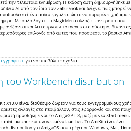
μετά την τελευταία ενημέρωση. Η έκδοση αυτή δημιουργήθηκε με
βοήθεια AI από τον ίδιο τον Zahurancik και δείχνει πώς μπορεί ν
ξαναδουλευτεί ένα παλιό εργαλείο ώστε να παραμένει χρήσιμο κ
σήμερα. Με απλά λόγια, το MagicMenu αλλάζει τον τρόπο που
εμφανίζονται και λειτουργούν τα menus στο σύστημα, δίνοντα
περισσότερες επιλογές από αυτές που προσφέρει το βασικό Am
ή
εγγραφείτε
για να υποβάλετε σχόλια
ση του Workbench distribution
Kit X13.0 είναι διαθέσιμο δωρεάν για τους εγγεγραμμένους χρή
 αρκετές αλλαγές στο περιβάλλον, στις εφαρμογές και στα παιχ
χωριστή προσθήκη είναι το AmigaGPT 3, μαζί με νέο Start menu,
t mini-launcher και ανανεωμένο launcher. Το AmiKit είναι ένα
nch distribution για AmigaOS που τρέχει σε Windows, Mac, Linux