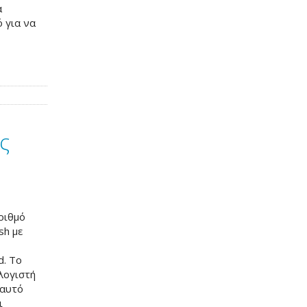
α
ό για να
ς
αριθμό
sh με
d. Το
λογιστή
 αυτό
ι