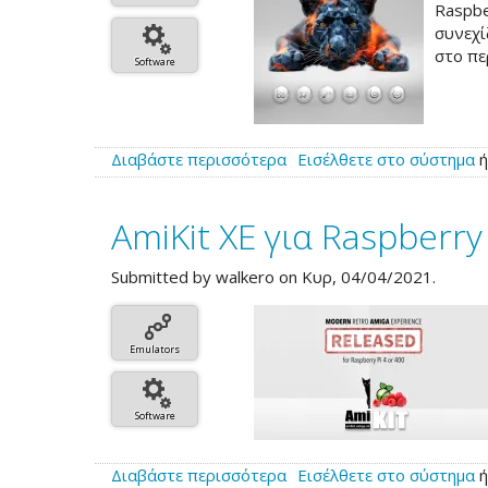
Raspbe
συνεχί
στο πε
Software
Διαβάστε περισσότερα
για
Εισέλθετε στο σύστημα
το
AmiKit
AmiKit XE για Raspberry 
X13.0,
νέα
έκδοση
Submitted by
walkero
on Κυρ, 04/04/2021.
του
Workbench
distribution
Emulators
Software
Διαβάστε περισσότερα
για
Εισέλθετε στο σύστημα