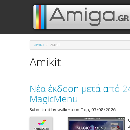
Παράκαμψη
Μενού
Κεντρική
προς
το
λογαριασμού
πλοήγηση
κυρίως
περιεχόμενο
χρήστη
ΑΡΧΙΚΉ
AMIKIT
Amikit
Νέα έκδοση μετά από 24
MagicMenu
Submitted by
walkero
on Παρ, 07/08/2026.
AmigaOS 3.x