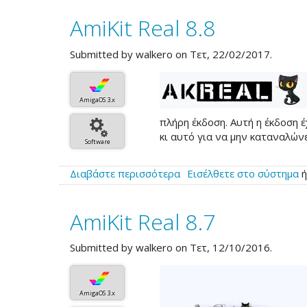
Έτοιμο
AmiKit Real 8.8
το
AmiKit
X
Submitted by
walkero
on Τετ, 22/02/2017.
AmigaOS 3.x
πλήρη έκδοση. Αυτή η έκδοση έ
κι αυτό για να μην καταναλών
Software
Διαβάστε περισσότερα
για
Εισέλθετε στο σύστημα
το
AmiKit
AmiKit Real 8.7
Real
8.8
Submitted by
walkero
on Τετ, 12/10/2016.
AmigaOS 3.x