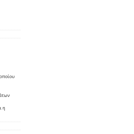
 οποίου
μάτων
ι η