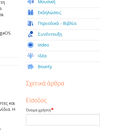
Μουσική
 τη
α
Εκδηλώσεις
αι
Περιοδικά - Βιβλία
ς
igaOS.
Συνέντευξη
Video
Ιδέα
Bounty
Σχετικά άρθρα
Είσοδος
στες και
νίδια. Η
Όνομα χρήστη
,