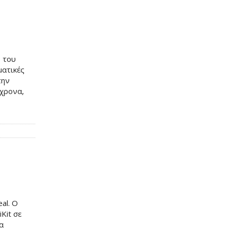
ς του
ματικές
την
όχρονα,
al. Ο
Kit σε
α