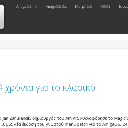
AmigaOS 4.x
AmigaOS 3.x
MorphOS
AROS
Ιστο
 χρόνια για το κλασικό
Ο Jan Zahurancik, δημιουργός του AmiKit, κυκλοφόρησε το Magic
3.0, μια νέα έκδοση του γνωστού menu patch για το AmigaOS, 24